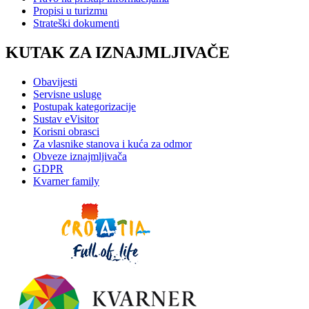
Propisi u turizmu
Strateški dokumenti
KUTAK ZA IZNAJMLJIVAČE
Obavijesti
Servisne usluge
Postupak kategorizacije
Sustav eVisitor
Korisni obrasci
Za vlasnike stanova i kuća za odmor
Obveze iznajmljivača
GDPR
Kvarner family