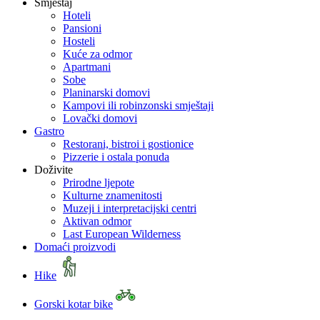
Smještaj
Hoteli
Pansioni
Hosteli
Kuće za odmor
Apartmani
Sobe
Planinarski domovi
Kampovi ili robinzonski smještaji
Lovački domovi
Gastro
Restorani, bistroi i gostionice
Pizzerie i ostala ponuda
Doživite
Prirodne ljepote
Kulturne znamenitosti
Muzeji i interpretacijski centri
Aktivan odmor
Last European Wilderness
Domaći proizvodi
Hike
Gorski kotar bike