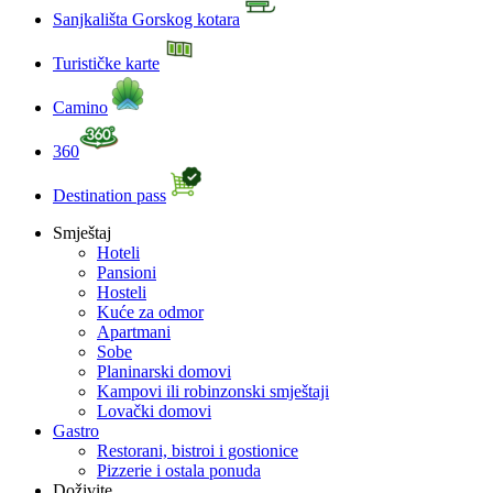
Sanjkališta Gorskog kotara
Turističke karte
Camino
360
Destination pass
Smještaj
Hoteli
Pansioni
Hosteli
Kuće za odmor
Apartmani
Sobe
Planinarski domovi
Kampovi ili robinzonski smještaji
Lovački domovi
Gastro
Restorani, bistroi i gostionice
Pizzerie i ostala ponuda
Doživite