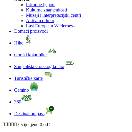
Prirodne ljepote
Kulturne znamenitosti
Muzeji i interpretacijski centri
Aktivan odmor
Last European Wilderness
Domaći proizvodi
Hike
Gorski kotar bike
Sanjkališta Gorskog kotara
Turističke karte
Camino
360
Destination pass





Ocijenjeno 0 od 5