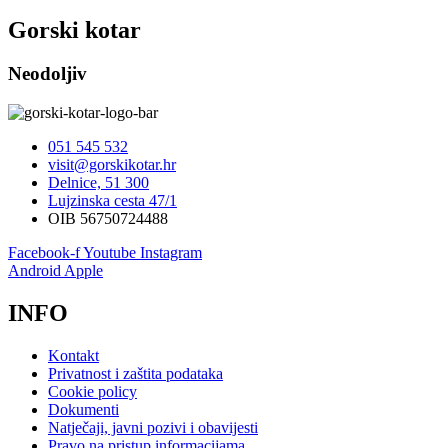
Gorski kotar
Neodoljiv
051 545 532
visit@gorskikotar.hr
Delnice, 51 300
Lujzinska cesta 47/1
OIB 56750724488
Facebook-f
Youtube
Instagram
Android
Apple
INFO
Kontakt
Privatnost i zaštita podataka
Cookie policy
Dokumenti
Natječaji, javni pozivi i obavijesti
Pravo na pristup informacijama