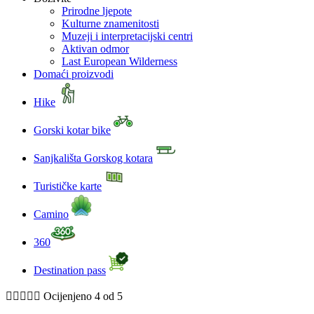
Prirodne ljepote
Kulturne znamenitosti
Muzeji i interpretacijski centri
Aktivan odmor
Last European Wilderness
Domaći proizvodi
Hike
Gorski kotar bike
Sanjkališta Gorskog kotara
Turističke karte
Camino
360
Destination pass





Ocijenjeno 4 od 5