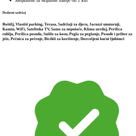
Sanjkalište ili skijalište
manje od 1 km
Dodatni sadržaj
Roštilj, Vlastiti parking, Terasa, Sadržaji za djecu, Jacuzzi unutarnji,
Kamin, WiFi, Satelitska TV, Samo za nepušače, Klima uređaj, Perilica
rublja, Perilica posuđa, Sušilo za kosu, Pegla za peglanje, Posuđe i pribor za
jelo, Pećnica za pečenje, Bicikli za korištenje, Dozvoljeni kućni ljubimci