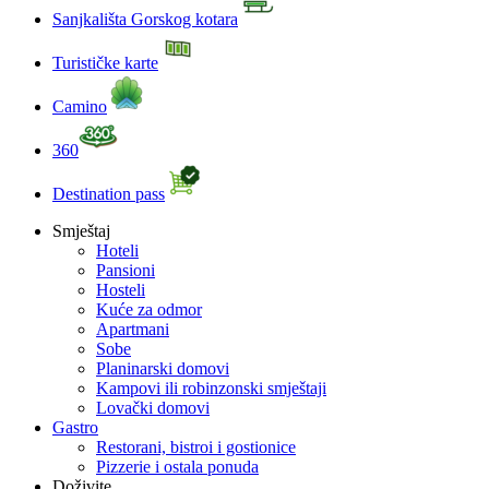
Sanjkališta Gorskog kotara
Turističke karte
Camino
360
Destination pass
Smještaj
Hoteli
Pansioni
Hosteli
Kuće za odmor
Apartmani
Sobe
Planinarski domovi
Kampovi ili robinzonski smještaji
Lovački domovi
Gastro
Restorani, bistroi i gostionice
Pizzerie i ostala ponuda
Doživite