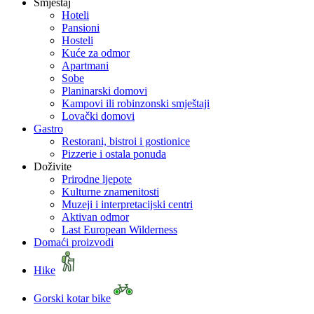
Smještaj
Hoteli
Pansioni
Hosteli
Kuće za odmor
Apartmani
Sobe
Planinarski domovi
Kampovi ili robinzonski smještaji
Lovački domovi
Gastro
Restorani, bistroi i gostionice
Pizzerie i ostala ponuda
Doživite
Prirodne ljepote
Kulturne znamenitosti
Muzeji i interpretacijski centri
Aktivan odmor
Last European Wilderness
Domaći proizvodi
Hike
Gorski kotar bike