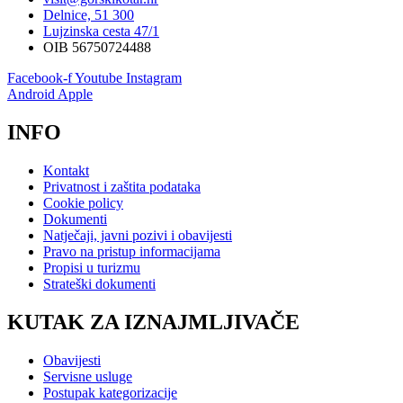
Delnice, 51 300
Lujzinska cesta 47/1
OIB 56750724488
Facebook-f
Youtube
Instagram
Android
Apple
INFO
Kontakt
Privatnost i zaštita podataka
Cookie policy
Dokumenti
Natječaji, javni pozivi i obavijesti
Pravo na pristup informacijama
Propisi u turizmu
Strateški dokumenti
KUTAK ZA IZNAJMLJIVAČE
Obavijesti
Servisne usluge
Postupak kategorizacije