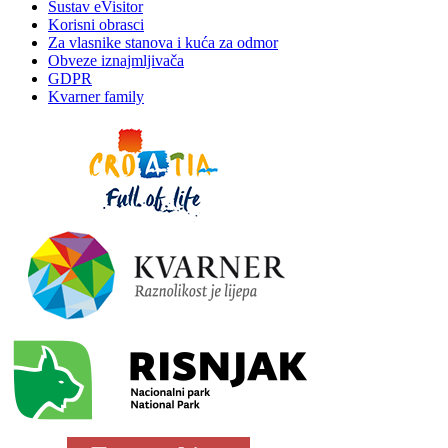
Sustav eVisitor
Korisni obrasci
Za vlasnike stanova i kuća za odmor
Obveze iznajmljivača
GDPR
Kvarner family