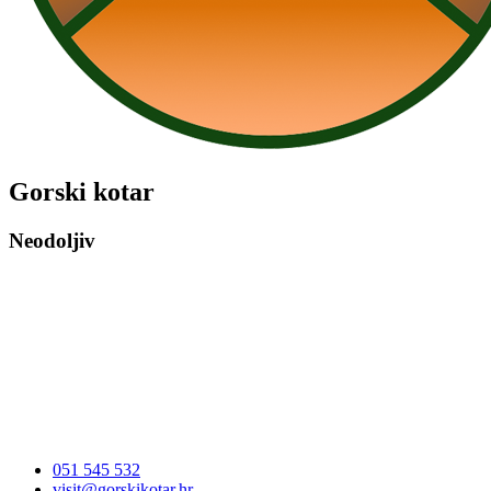
Gorski kotar
Neodoljiv
051 545 532
visit@gorskikotar.hr