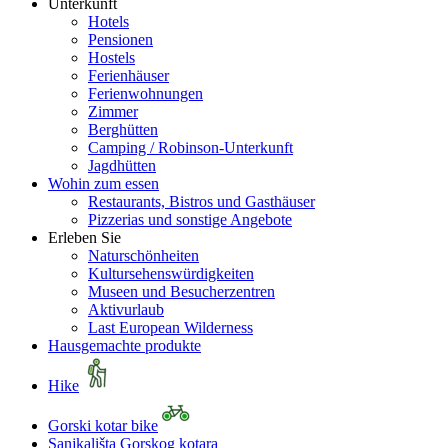
Unterkunft
Hotels
Pensionen
Hostels
Ferienhäuser
Ferienwohnungen
Zimmer
Berghütten
Camping / Robinson-Unterkunft
Jagdhütten
Wohin zum essen
Restaurants, Bistros und Gasthäuser
Pizzerias und sonstige Angebote
Erleben Sie
Naturschönheiten
Kultursehenswürdigkeiten
Museen und Besucherzentren
Aktivurlaub
Last European Wilderness
Hausgemachte produkte
Hike
Gorski kotar bike
Sanjkališta Gorskog kotara