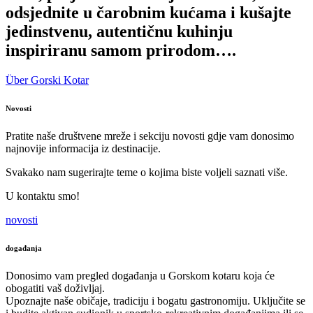
odsjednite u čarobnim kućama i kušajte
jedinstvenu, autentičnu kuhinju
inspiriranu samom prirodom….
Über Gorski Kotar
Novosti
Pratite naše društvene mreže i sekciju novosti gdje vam donosimo
najnovije informacija iz destinacije.
Svakako nam sugerirajte teme o kojima biste voljeli saznati više.
U kontaktu smo!
novosti
događanja
Donosimo vam pregled događanja u Gorskom kotaru koja će
obogatiti vaš doživljaj.
Upoznajte naše običaje, tradiciju i bogatu gastronomiju. Uključite se