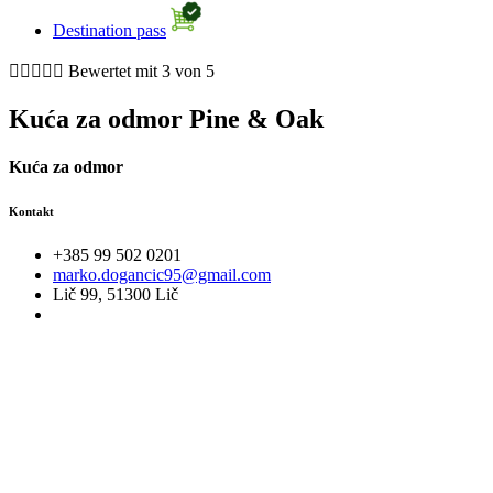
Destination pass





Bewertet mit 3 von 5
Kuća za odmor Pine & Oak
Kuća za odmor
Kontakt
+385 99 502 0201
marko.dogancic95@gmail.com
Lič 99, 51300 Lič