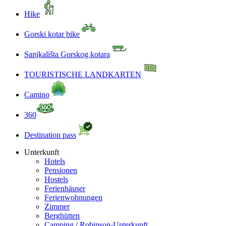
Hike
Gorski kotar bike
Sanjkališta Gorskog kotara
TOURISTISCHE LANDKARTEN
Camino
360
Destination pass
Unterkunft
Hotels
Pensionen
Hostels
Ferienhäuser
Ferienwohnungen
Zimmer
Berghütten
Camping / Robinson-Unterkunft