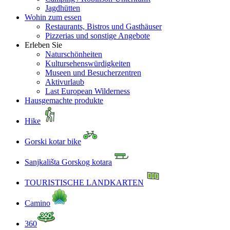
Jagdhütten
Wohin zum essen
Restaurants, Bistros und Gasthäuser
Pizzerias und sonstige Angebote
Erleben Sie
Naturschönheiten
Kultursehenswürdigkeiten
Museen und Besucherzentren
Aktivurlaub
Last European Wilderness
Hausgemachte produkte
Hike
Gorski kotar bike
Sanjkališta Gorskog kotara
TOURISTISCHE LANDKARTEN
Camino
360