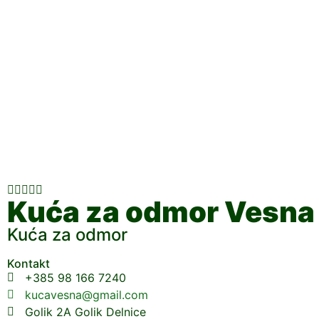





Kuća za odmor Vesna
Kuća za odmor
Kontakt
+385 98 166 7240
kucavesna@gmail.com
Golik 2A Golik Delnice