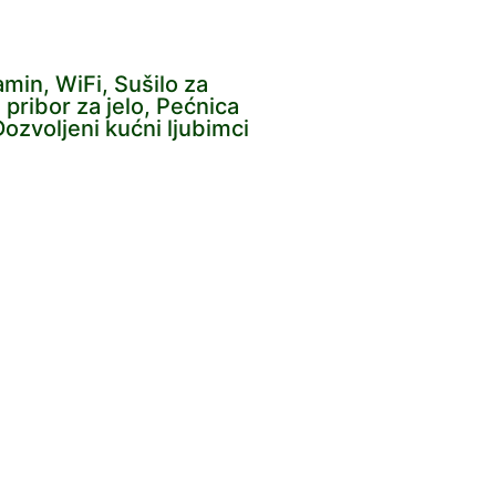
Kamin, WiFi, Sušilo za
 pribor za jelo, Pećnica
Dozvoljeni kućni ljubimci