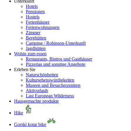
Unterkunft
Hotels
Pensionen
Hostels
Ferienhäuser
Ferienwohnungen
Zimmer
Berghütten
Camping / Robinson-Unterkunft
Jagdhütten
Wohin zum essen
Restaurants, Bistros und Gasthäuser
Pizzerias und sonstige Angebote
Erleben Sie
Naturschönheiten
Kultursehenswürdigkeiten
Museen und Besucherzentren
Aktivurlaub
Last European Wilderness
Hausgemachte produkte
Hike
Gorski kotar bike