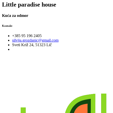
Little paradise house
Kuća za odmor
Kontakt
+385 95 196 2405
silvija.grozdanic@gmail.com
Sveti Križ 24, 51323 Lič