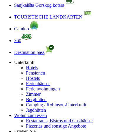
Sanjkališta Gorskog kotara
TOURISTISCHE LANDKARTEN
Camino
360
Destination pass
Unterkunft
Hotels
Pensionen
Hostels
Ferienhäuser
Ferienwohnungen
Zimmer
Berghütten
Camping / Robinson-Unterkunft
Jagdhütten
Wohin zum essen
Restaurants, Bistros und Gasthäuser
Pizzerias und sonstige Angebote
Erleben Sie