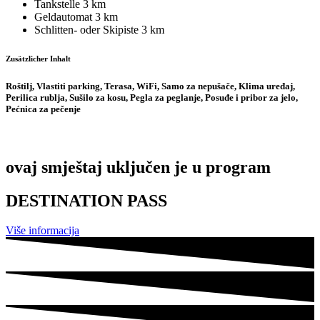
Tankstelle
3 km
Geldautomat
3 km
Schlitten- oder Skipiste
3 km
Zusätzlicher Inhalt
Roštilj, Vlastiti parking, Terasa, WiFi, Samo za nepušače, Klima uređaj,
Perilica rublja, Sušilo za kosu, Pegla za peglanje, Posuđe i pribor za jelo,
Pećnica za pečenje
ovaj smještaj uključen je u program
DESTINATION PASS
Više informacija