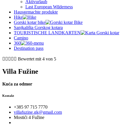
Aktivurlaub
Last European Wilderness
Hausgemachte produkte
Hike
Gorski kotar bike
Sanjkališta Gorskog kotara
TOURISTISCHE LANDKARTEN
Camino
360
Destination pass





Bewertet mit 4 von 5
Villa Fužine
Kuća za odmor
Kontakt
+385 97 715 7770
villafuzine.gk@gmail.com
Mostići 4 Fužine