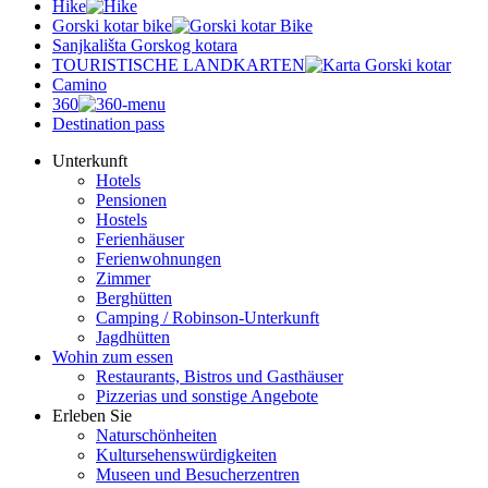
Hike
Gorski kotar bike
Sanjkališta Gorskog kotara
TOURISTISCHE LANDKARTEN
Camino
360
Destination pass
Unterkunft
Hotels
Pensionen
Hostels
Ferienhäuser
Ferienwohnungen
Zimmer
Berghütten
Camping / Robinson-Unterkunft
Jagdhütten
Wohin zum essen
Restaurants, Bistros und Gasthäuser
Pizzerias und sonstige Angebote
Erleben Sie
Naturschönheiten
Kultursehenswürdigkeiten
Museen und Besucherzentren