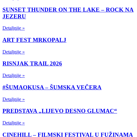
SUNSET THUNDER ON THE LAKE – ROCK NA
JEZERU
Detaljnije »
ART FEST MRKOPALJ
Detaljnije »
RISNJAK TRAIL 2026
Detaljnije »
#ŠUMAOKUSA – ŠUMSKA VEČERA
Detaljnije »
PREDSTAVA „LIJEVO DESNO GLUMAC“
Detaljnije »
CINEHILL – FILMSKI FESTIVAL U FUŽINAMA