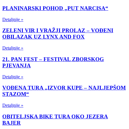
PLANINARSKI POHOD „PUT NARCISA“
Detaljnije »
ZELENI VIR I VRAŽJI PROLAZ – VOĐENI
OBILAZAK UZ LYNX AND FOX
Detaljnije »
21. PAN FEST – FESTIVAL ZBORSKOG
PJEVANJA
Detaljnije »
VOĐENA TURA „IZVOR KUPE – NAJLJEPŠOM
STAZOM“
Detaljnije »
OBITELJSKA BIKE TURA OKO JEZERA
BAJER