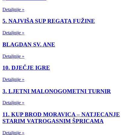
Detaljnije »
5. NAJVIŠA SUP REGATA FUŽINE
Detaljnije »
BLAGDAN SV. ANE
Detaljnije »
10. DJEČJE IGRE
Detaljnije »
3. LJETNI MALONOGOMETNI TURNIR
Detaljnije »
11. KUP BROD MORAVICA – NATJECANJE
STARIM VATROGASNIM ŠPRICAMA
Detaljnije »