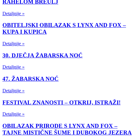
RAHELOM BREULJ
Detaljnije »
OBITELJSKI OBILAZAK S LYNX AND FOX –
KUPA I KUPICA
Detaljnije »
30. DJEČJA ŽABARSKA NOĆ
Detaljnije »
47. ŽABARSKA NOĆ
Detaljnije »
FESTIVAL ZNANOSTI – OTKRIJ, ISTRAŽI!
Detaljnije »
OBILAZAK PRIRODE S LYNX AND FOX –
TAJNE MISTIČNE ŠUME I DUBOKOG JEZERA