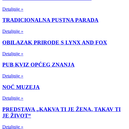
Detaljnije »
TRADICIONALNA PUSTNA PARADA
Detaljnije »
OBILAZAK PRIRODE S LYNX AND FOX
Detaljnije »
PUB KVIZ OPĆEG ZNANJA
Detaljnije »
NOĆ MUZEJA
Detaljnije »
PREDSTAVA „KAKVA TI JE ŽENA, TAKAV TI
JE ŽIVOT“
Detaljnije »