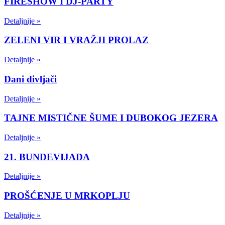
FIRESHOW I DJ-PARTY
Detaljnije »
ZELENI VIR I VRAŽJI PROLAZ
Detaljnije »
Dani divljači
Detaljnije »
TAJNE MISTIČNE ŠUME I DUBOKOG JEZERA
Detaljnije »
21. BUNDEVIJADA
Detaljnije »
PROŠĆENJE U MRKOPLJU
Detaljnije »