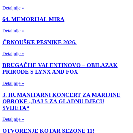
Detaljnije »
64. MEMORIJAL MIRA
Detaljnije »
ČRNOUŠKE PESNIKE 2026.
Detaljnije »
DRUGAČIJE VALENTINOVO – OBILAZAK
PRIRODE S LYNX AND FOX
Detaljnije »
3. HUMANITARNI KONCERT ZA MARIJINE
OBROKE „DAJ 5 ZA GLADNU DJECU
SVIJETA“
Detaljnije »
OTVORENJE KOTAR SEZONE 11!