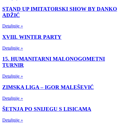
STAND UP IMITATORSKI SHOW BY DANKO
ADŽIĆ
Detaljnije »
XVIII. WINTER PARTY
Detaljnije »
15. HUMANITARNI MALONOGOMETNI
TURNIR
Detaljnije »
ZIMSKA LIGA – IGOR MALEŠEVIĆ
Detaljnije »
ŠETNJA PO SNIJEGU S LISICAMA
Detaljnije »