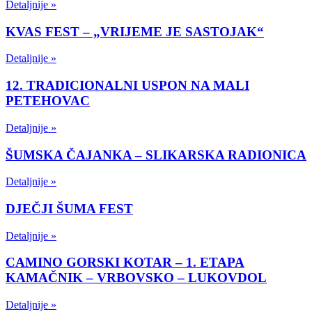
Detaljnije »
KVAS FEST – „VRIJEME JE SASTOJAK“
Detaljnije »
12. TRADICIONALNI USPON NA MALI
PETEHOVAC
Detaljnije »
ŠUMSKA ČAJANKA – SLIKARSKA RADIONICA
Detaljnije »
DJEČJI ŠUMA FEST
Detaljnije »
CAMINO GORSKI KOTAR – 1. ETAPA
KAMAČNIK – VRBOVSKO – LUKOVDOL
Detaljnije »