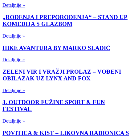
Detaljnije »
„ROĐENJA I PREPOROĐENJA“ – STAND UP
KOMEDIJA S GLAZBOM
Detaljnije »
HIKE AVANTURA BY MARKO SLADIĆ
Detaljnije »
ZELENI VIR I VRAŽJI PROLAZ – VOĐENI
OBILAZAK UZ LYNX AND FOX
Detaljnije »
3. OUTDOOR FUŽINE SPORT & FUN
FESTIVAL
Detaljnije »
POVITICA & KIST – LIKOVNA RADIONICA S