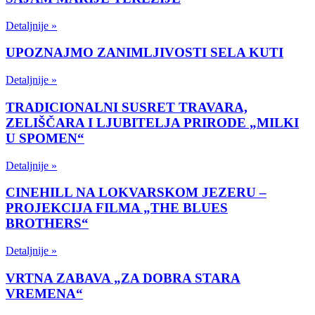
Detaljnije »
UPOZNAJMO ZANIMLJIVOSTI SELA KUTI
Detaljnije »
TRADICIONALNI SUSRET TRAVARA,
ZELIŠČARA I LJUBITELJA PRIRODE „MILKI
U SPOMEN“
Detaljnije »
CINEHILL NA LOKVARSKOM JEZERU –
PROJEKCIJA FILMA „THE BLUES
BROTHERS“
Detaljnije »
VRTNA ZABAVA „ZA DOBRA STARA
VREMENA“