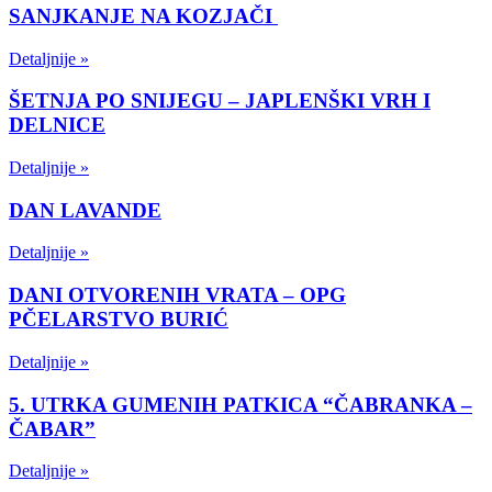
SANJKANJE NA KOZJAČI
Detaljnije »
ŠETNJA PO SNIJEGU – JAPLENŠKI VRH I
DELNICE
Detaljnije »
DAN LAVANDE
Detaljnije »
DANI OTVORENIH VRATA – OPG
PČELARSTVO BURIĆ
Detaljnije »
5. UTRKA GUMENIH PATKICA “ČABRANKA –
ČABAR”
Detaljnije »