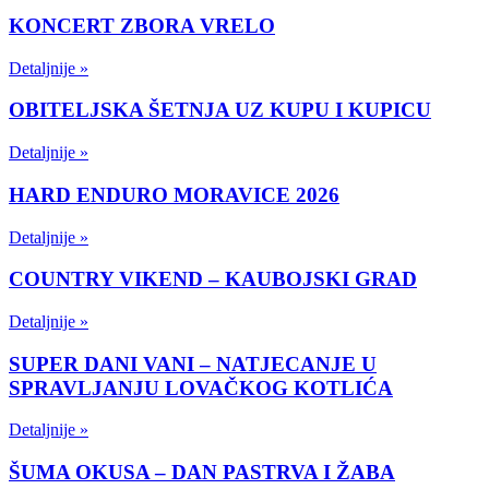
KONCERT ZBORA VRELO
Detaljnije »
OBITELJSKA ŠETNJA UZ KUPU I KUPICU
Detaljnije »
HARD ENDURO MORAVICE 2026
Detaljnije »
COUNTRY VIKEND – KAUBOJSKI GRAD
Detaljnije »
SUPER DANI VANI – NATJECANJE U
SPRAVLJANJU LOVAČKOG KOTLIĆA
Detaljnije »
ŠUMA OKUSA – DAN PASTRVA I ŽABA