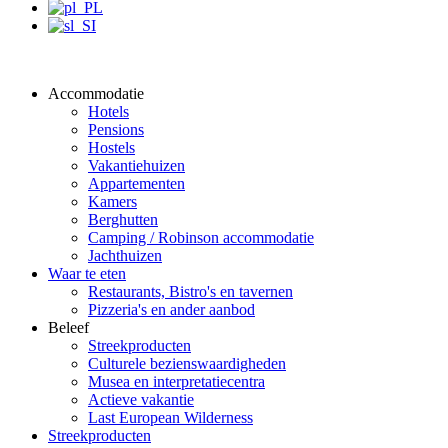
Accommodatie
Hotels
Pensions
Hostels
Vakantiehuizen
Appartementen
Kamers
Berghutten
Camping / Robinson accommodatie
Jachthuizen
Waar te eten
Restaurants, Bistro's en tavernen
Pizzeria's en ander aanbod
Beleef
Streekproducten
Culturele bezienswaardigheden
Musea en interpretatiecentra
Actieve vakantie
Last European Wilderness
Streekproducten