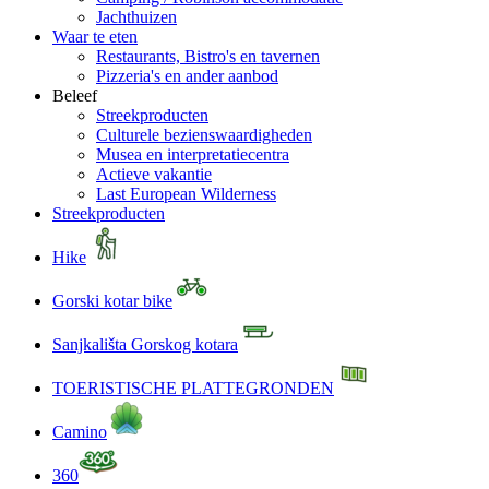
Jachthuizen
Waar te eten
Restaurants, Bistro's en tavernen
Pizzeria's en ander aanbod
Beleef
Streekproducten
Culturele bezienswaardigheden
Musea en interpretatiecentra
Actieve vakantie
Last European Wilderness
Streekproducten
Hike
Gorski kotar bike
Sanjkališta Gorskog kotara
TOERISTISCHE PLATTEGRONDEN
Camino
360