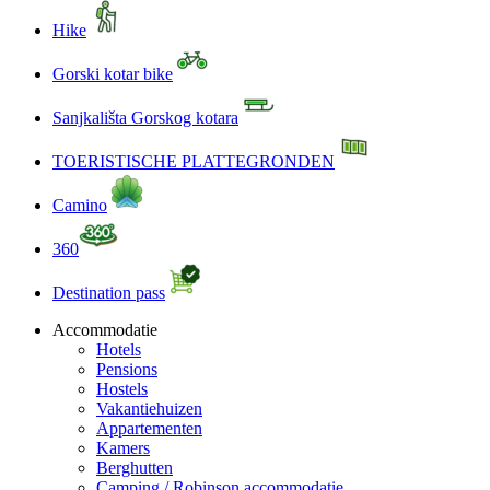
Hike
Gorski kotar bike
Sanjkališta Gorskog kotara
TOERISTISCHE PLATTEGRONDEN
Camino
360
Destination pass
Accommodatie
Hotels
Pensions
Hostels
Vakantiehuizen
Appartementen
Kamers
Berghutten
Camping / Robinson accommodatie