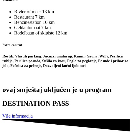
Afstand tot
Rivier of meer
13 km
Restaurant
7 km
Benzinestation
16 km
Geldautomaat
7 km
Rodelbaan of skipiste
12 km
Extra content
Roštilj, Vlastiti parking, Jacuzzi unutarnji, Kamin, Sauna, WiFi, Perilica
rublja, Perilica posuđa, Sušilo za kosu, Pegla za peglanje, Posuđe i pribor za
jelo, Pećnica za pečenje, Dozvoljeni kućni ljubimci
ovaj smještaj uključen je u program
DESTINATION PASS
Više informacija