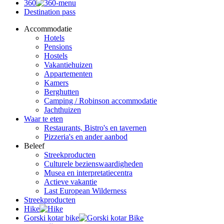
360
Destination pass
Accommodatie
Hotels
Pensions
Hostels
Vakantiehuizen
Appartementen
Kamers
Berghutten
Camping / Robinson accommodatie
Jachthuizen
Waar te eten
Restaurants, Bistro's en tavernen
Pizzeria's en ander aanbod
Beleef
Streekproducten
Culturele bezienswaardigheden
Musea en interpretatiecentra
Actieve vakantie
Last European Wilderness
Streekproducten
Hike
Gorski kotar bike