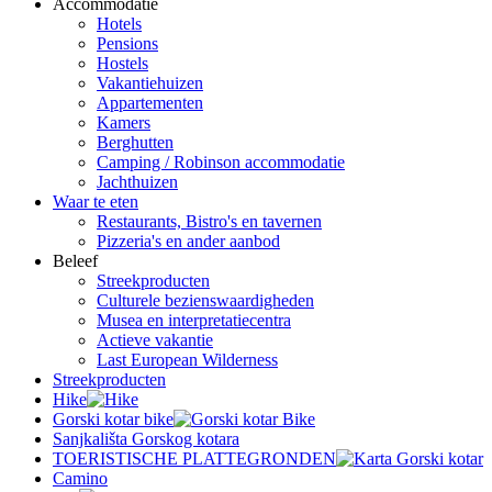
Accommodatie
Hotels
Pensions
Hostels
Vakantiehuizen
Appartementen
Kamers
Berghutten
Camping / Robinson accommodatie
Jachthuizen
Waar te eten
Restaurants, Bistro's en tavernen
Pizzeria's en ander aanbod
Beleef
Streekproducten
Culturele bezienswaardigheden
Musea en interpretatiecentra
Actieve vakantie
Last European Wilderness
Streekproducten
Hike
Gorski kotar bike
Sanjkališta Gorskog kotara
TOERISTISCHE PLATTEGRONDEN
Camino