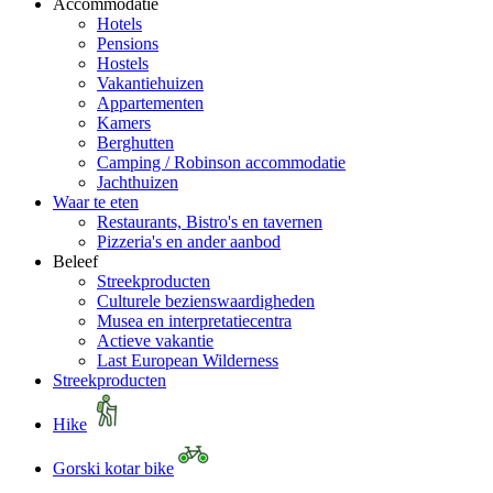
Accommodatie
Hotels
Pensions
Hostels
Vakantiehuizen
Appartementen
Kamers
Berghutten
Camping / Robinson accommodatie
Jachthuizen
Waar te eten
Restaurants, Bistro's en tavernen
Pizzeria's en ander aanbod
Beleef
Streekproducten
Culturele bezienswaardigheden
Musea en interpretatiecentra
Actieve vakantie
Last European Wilderness
Streekproducten
Hike
Gorski kotar bike