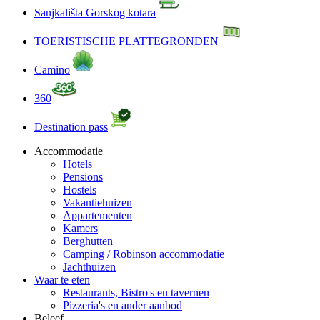
Sanjkališta Gorskog kotara
TOERISTISCHE PLATTEGRONDEN
Camino
360
Destination pass
Accommodatie
Hotels
Pensions
Hostels
Vakantiehuizen
Appartementen
Kamers
Berghutten
Camping / Robinson accommodatie
Jachthuizen
Waar te eten
Restaurants, Bistro's en tavernen
Pizzeria's en ander aanbod
Beleef