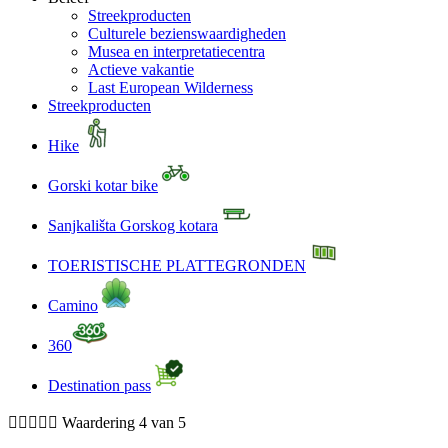
Streekproducten
Culturele bezienswaardigheden
Musea en interpretatiecentra
Actieve vakantie
Last European Wilderness
Streekproducten
Hike
Gorski kotar bike
Sanjkališta Gorskog kotara
TOERISTISCHE PLATTEGRONDEN
Camino
360
Destination pass





Waardering 4 van 5