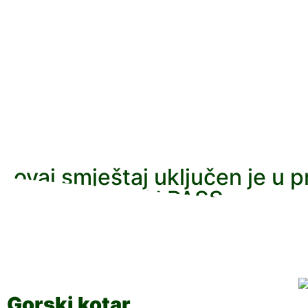
ovaj smještaj uključen je u 
DESTINATION PASS
Gorski kotar