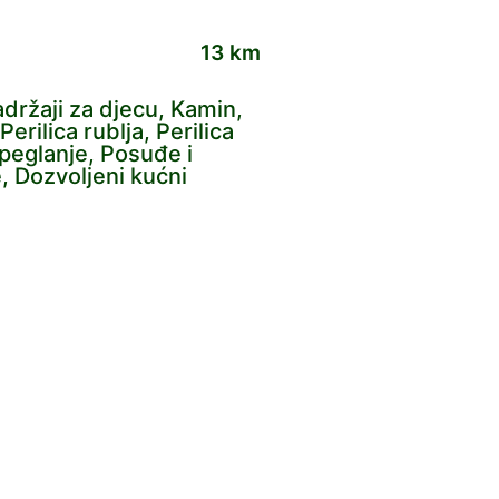
13 km
Sadržaji za djecu, Kamin,
erilica rublja, Perilica
 peglanje, Posuđe i
e, Dozvoljeni kućni