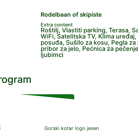
Rodelbaan of skipiste
Extra content
Roštilj, Vlastiti parking, Terasa, 
WiFi, Satelitska TV, Klima uređaj, P
posuđa, Sušilo za kosu, Pegla za
pribor za jelo, Pećnica za pečenj
ljubimci
program
VIŠE INFORMACIJA