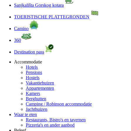
Sanjkališta Gorskog kotara
TOERISTISCHE PLATTEGRONDEN
Camino
360
Destination pass
Accommodatie
Hotels
Pensions
Hostels
Vakantiehuizen
Appartementen
Kamers
Berghutten
Camping / Robinson accommodatie
Jachthuizen
Waar te eten
Restaurants, Bistro's en tavernen
Pizzeria's en ander aanbod
Beleef