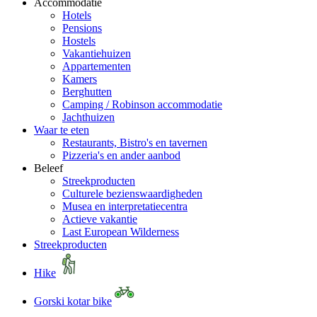
Accommodatie
Hotels
Pensions
Hostels
Vakantiehuizen
Appartementen
Kamers
Berghutten
Camping / Robinson accommodatie
Jachthuizen
Waar te eten
Restaurants, Bistro's en tavernen
Pizzeria's en ander aanbod
Beleef
Streekproducten
Culturele bezienswaardigheden
Musea en interpretatiecentra
Actieve vakantie
Last European Wilderness
Streekproducten
Hike
Gorski kotar bike