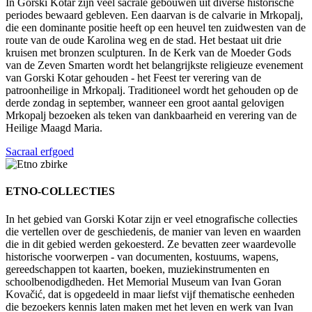
In Gorski Kotar zijn veel sacrale gebouwen uit diverse historische
periodes bewaard gebleven. Een daarvan is de calvarie in Mrkopalj,
die een dominante positie heeft op een heuvel ten zuidwesten van de
route van de oude Karolina weg en de stad. Het bestaat uit drie
kruisen met bronzen sculpturen. In de Kerk van de Moeder Gods
van de Zeven Smarten wordt het belangrijkste religieuze evenement
van Gorski Kotar gehouden - het Feest ter verering van de
patroonheilige in Mrkopalj. Traditioneel wordt het gehouden op de
derde zondag in september, wanneer een groot aantal gelovigen
Mrkopalj bezoeken als teken van dankbaarheid en verering van de
Heilige Maagd Maria.
Sacraal erfgoed
ETNO-COLLECTIES
In het gebied van Gorski Kotar zijn er veel etnografische collecties
die vertellen over de geschiedenis, de manier van leven en waarden
die in dit gebied werden gekoesterd. Ze bevatten zeer waardevolle
historische voorwerpen - van documenten, kostuums, wapens,
gereedschappen tot kaarten, boeken, muziekinstrumenten en
schoolbenodigdheden. Het Memorial Museum van Ivan Goran
Kovačić, dat is opgedeeld in maar liefst vijf thematische eenheden
die bezoekers kennis laten maken met het leven en werk van Ivan