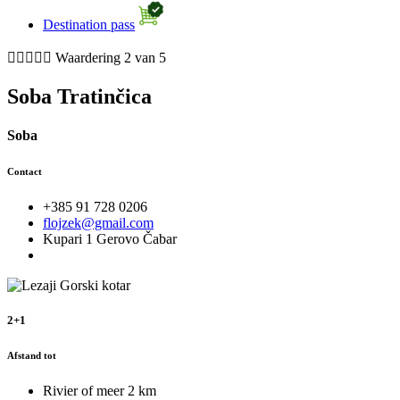
Destination pass





Waardering 2 van 5
Soba Tratinčica
Soba
Contact
+385 91 728 0206
flojzek@gmail.com
Kupari 1 Gerovo Čabar
2+1
Afstand tot
Rivier of meer
2 km