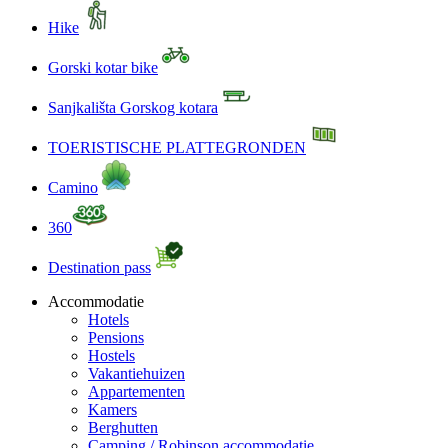
Hike
Gorski kotar bike
Sanjkališta Gorskog kotara
TOERISTISCHE PLATTEGRONDEN
Camino
360
Destination pass
Accommodatie
Hotels
Pensions
Hostels
Vakantiehuizen
Appartementen
Kamers
Berghutten
Camping / Robinson accommodatie