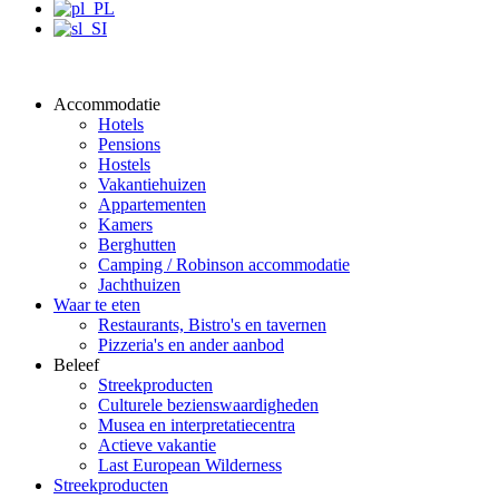
Accommodatie
Hotels
Pensions
Hostels
Vakantiehuizen
Appartementen
Kamers
Berghutten
Camping / Robinson accommodatie
Jachthuizen
Waar te eten
Restaurants, Bistro's en tavernen
Pizzeria's en ander aanbod
Beleef
Streekproducten
Culturele bezienswaardigheden
Musea en interpretatiecentra
Actieve vakantie
Last European Wilderness
Streekproducten