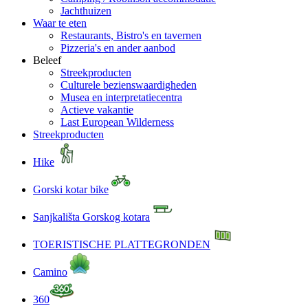
Jachthuizen
Waar te eten
Restaurants, Bistro's en tavernen
Pizzeria's en ander aanbod
Beleef
Streekproducten
Culturele bezienswaardigheden
Musea en interpretatiecentra
Actieve vakantie
Last European Wilderness
Streekproducten
Hike
Gorski kotar bike
Sanjkališta Gorskog kotara
TOERISTISCHE PLATTEGRONDEN
Camino
360