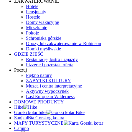
ZAKWATEROWANIE
Hotele
Pensjonaty
Hostele
Domy wakacyjne
Mieszkanie
Pokoje
Schroniska górskie
Obozy lub zakwaterowanie w Robinson
Domki myśliwskie
GDZIE ZJEŚĆ
Restauracje, bistro i zajazdy
Pizzerie i pozostała oferta
Poczuj
Piękno natury
ZABYTKI KULTURY
Muzea i centra interpretacyjne
Aktywny wypoczynek
Last European Wilderness
DOMOWE PRODUKTY
Hike
Gorski kotar bike
Sanjkališta Gorskog kotara
MAPY TURYSTYCZNE
Camino