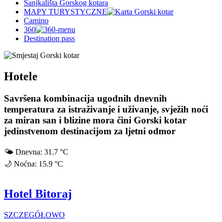
Sanjkališta Gorskog kotara
MAPY TURYSTYCZNE
Camino
360
Destination pass
Hotele
Savršena kombinacija ugodnih dnevnih
temperatura za istraživanje i uživanje, svježih noći
za miran san i blizine mora čini Gorski kotar
jedinstvenom destinacijom za ljetni odmor
🌤
Dnevna:
31.7 °C
🌙
Noćna:
15.9 °C
Hotel Bitoraj
SZCZEGÓŁOWO