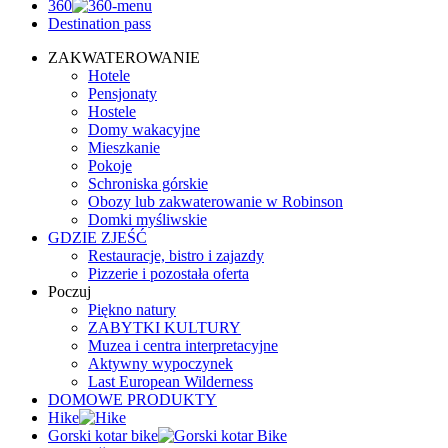
360
Destination pass
ZAKWATEROWANIE
Hotele
Pensjonaty
Hostele
Domy wakacyjne
Mieszkanie
Pokoje
Schroniska górskie
Obozy lub zakwaterowanie w Robinson
Domki myśliwskie
GDZIE ZJEŚĆ
Restauracje, bistro i zajazdy
Pizzerie i pozostała oferta
Poczuj
Piękno natury
ZABYTKI KULTURY
Muzea i centra interpretacyjne
Aktywny wypoczynek
Last European Wilderness
DOMOWE PRODUKTY
Hike
Gorski kotar bike