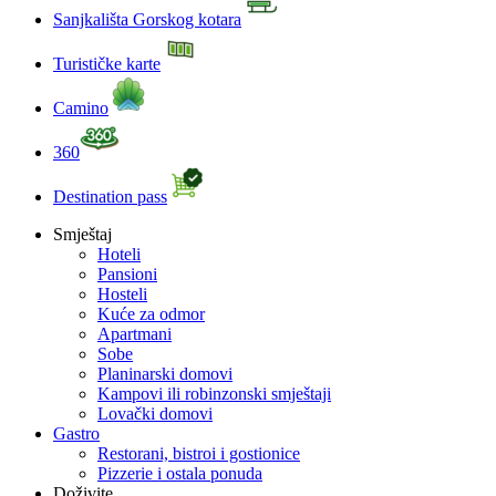
Sanjkališta Gorskog kotara
Turističke karte
Camino
360
Destination pass
Smještaj
Hoteli
Pansioni
Hosteli
Kuće za odmor
Apartmani
Sobe
Planinarski domovi
Kampovi ili robinzonski smještaji
Lovački domovi
Gastro
Restorani, bistroi i gostionice
Pizzerie i ostala ponuda
Doživite