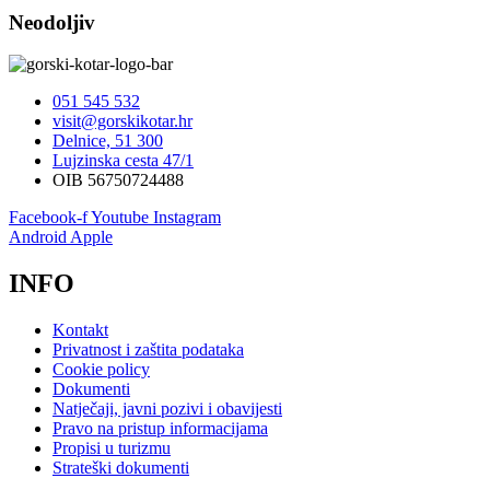
Neodoljiv
051 545 532
visit@gorskikotar.hr
Delnice, 51 300
Lujzinska cesta 47/1
OIB 56750724488
Facebook-f
Youtube
Instagram
Android
Apple
INFO
Kontakt
Privatnost i zaštita podataka
Cookie policy
Dokumenti
Natječaji, javni pozivi i obavijesti
Pravo na pristup informacijama
Propisi u turizmu
Strateški dokumenti