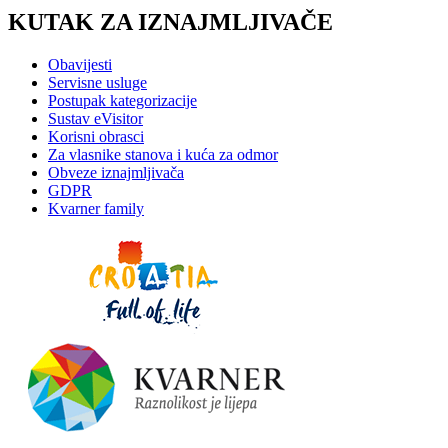
KUTAK ZA IZNAJMLJIVAČE
Obavijesti
Servisne usluge
Postupak kategorizacije
Sustav eVisitor
Korisni obrasci
Za vlasnike stanova i kuća za odmor
Obveze iznajmljivača
GDPR
Kvarner family