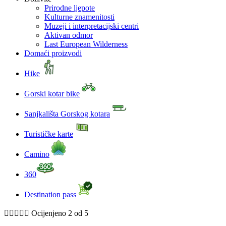
Prirodne ljepote
Kulturne znamenitosti
Muzeji i interpretacijski centri
Aktivan odmor
Last European Wilderness
Domaći proizvodi
Hike
Gorski kotar bike
Sanjkališta Gorskog kotara
Turističke karte
Camino
360
Destination pass





Ocijenjeno 2 od 5