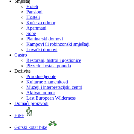
Smještaj
Hoteli
Pansioni
Hosteli
Kuće za odmor
Apartmani
Sobe
Planinarski domovi
Kampovi ili robinzonski smještaji
Lovački domovi
Gastro
Restorani, bistroi i gostionice
Pizzerie i ostala ponuda
Doživite
Prirodne ljepote
Kulturne znamenitosti
Muzeji i interpretacijski centri
Aktivan odmor
Last European Wilderness
Domaći proizvodi
Hike
Gorski kotar bike