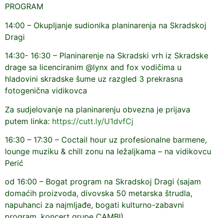
PROGRAM
14:00 – Okupljanje sudionika planinarenja na Skradskoj
Dragi
14:30- 16:30 – Planinarenje na Skradski vrh iz Skradske
drage sa licenciranim @lynx and fox vodičima u
hladovini skradske šume uz razgled 3 prekrasna
fotogenična vidikovca
Za sudjelovanje na planinarenju obvezna je prijava
putem linka:
https://cutt.ly/U1dvfCj
16:30 – 17:30 – Coctail hour uz profesionalne barmene,
lounge muziku & chill zonu na ležaljkama – na vidikovcu
Perić
od 16:00 – Bogat program na Skradskoj Dragi (sajam
domaćih proizvoda, divovska 50 metarska štrudla,
napuhanci za najmljađe, bogati kulturno-zabavni
program, koncert grupe CAMBI)