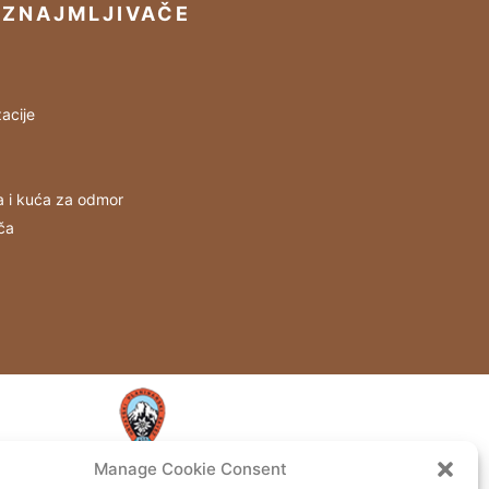
IZNAJMLJIVAČE
acije
a i kuća za odmor
ča
Manage Cookie Consent