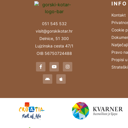
INFO
Kontakt
Privatno
051 545 532
Cookie p
visit@gorskikotar.hr
Dokumen
Delnice, 51 300
Natječaji
Lujzinska cesta 47/1
Pravo na
OIB 56750724488
Propisi u
Stratešk