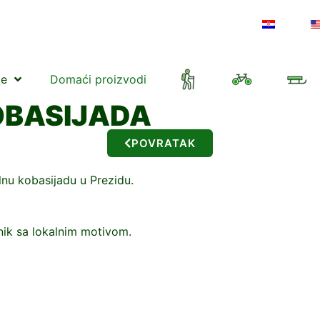
te
Domaći proizvodi
OBASIJADA
POVRATAK
nu kobasijadu u Prezidu.
tnik sa lokalnim motivom.