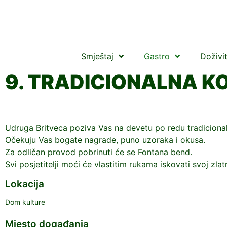
Smještaj
Gastro
Doživi
9. TRADICIONALNA K
Udruga Britveca poziva Vas na devetu po redu tradicional
Očekuju Vas bogate nagrade, puno uzoraka i okusa.
Za odličan provod pobrinuti će se Fontana bend.
Svi posjetitelji moći će vlastitim rukama iskovati svoj zla
Lokacija
Dom kulture
Mjesto događanja