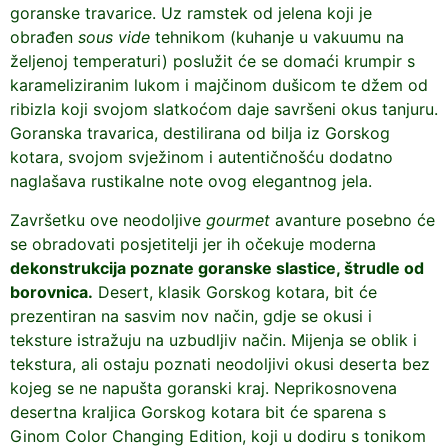
goranske travarice. Uz ramstek od jelena koji je
obrađen
sous vide
tehnikom (kuhanje u vakuumu na
željenoj temperaturi) poslužit će se domaći krumpir s
karameliziranim lukom i majčinom dušicom te džem od
ribizla koji svojom slatkoćom daje savršeni okus tanjuru.
Goranska travarica, destilirana od bilja iz Gorskog
kotara, svojom svježinom i autentičnošću dodatno
naglašava rustikalne note ovog elegantnog jela.
Završetku ove neodoljive
gourmet
avanture posebno će
se obradovati posjetitelji jer ih očekuje moderna
dekonstrukcija poznate goranske slastice, štrudle od
borovnica.
Desert, klasik Gorskog kotara, bit će
prezentiran na sasvim nov način, gdje se okusi i
teksture istražuju na uzbudljiv način. Mijenja se oblik i
tekstura, ali ostaju poznati neodoljivi okusi deserta bez
kojeg se ne napušta goranski kraj. Neprikosnovena
desertna kraljica Gorskog kotara bit će sparena s
Ginom Color Changing Edition, koji u dodiru s tonikom