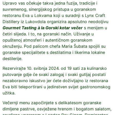
Upravo vas očekuje takva jedna fuzija, tradicije i
suvremenog, sinergijskog pristupa u goranskom
restoranu Eva u Lokvama koji u suradnji s Lynx Craft
Distillery iz Lukovdola organizira apsolutno neodoljivu
Gourmet Tasting
à la
Gorski kotar
večer
s menijem u
četiri slijeda. I to, na goranski način. Uživanje u
opuštenoj atmosferi i autentičnom goranskom
okruženju. Pod palicom chefa Maria Šubata spojili su
goranske specijalitete s destilatima i likerima lokalne
destilerije.
Rezervirajte 10. svibnja 2024. od 19 sati za kulinarsko
putovanje gdje će svaki zalogaj i svaki gutljaj postati
nezaboravno iskustvo jer ćete doživljajno iz restorana
Eva biti teleportirani u jedinstven svijet gastronomskog
užitka.
Večernji menu započinjete s delikatesom goranske
dimljene pastrve, osvježene hrenom i bogatom salatom,