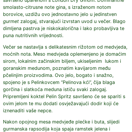
savršeno uparenom s London Dry Ginom. Dominantne
smolasto-citrusne note gina, s izraženom notom
borovice, uzdižu ovo jednostavno jelo u jedinstven
gurmet
zalogaj, stvarajući izvrstan uvod u večer. Blago
dimljena pastrva je niskokalorična i lako probavljiva te
puna nutritivnih vrijednosti.
Večer se nastavlja s delikatesnim rižotom od medvjeda,
moćnih nota. Meso medvjeda oplemenjeno je domaćim
sirom, lokalnim začinskim biljem, ukiseljenim lukom i
goranskim medunom, poznatim kavijarom među
pčelinjim proizvodima. Ovo jelo, bogato i snažno,
spojeno je s Pelinkovcem “Pelinova kći”, čija blaga
gorčina i slatkoća meduna ističu svaki zalogaj.
Pripremljeni koktel Pelin Spritz savršeno će se spariti s
ovim jelom te mu dodati osvježavajući dodir koji će
iznenaditi vaše nepce.
Nakon opojnog mesa medvjeđe plećke i buta, slijedi
gurmanska rapsodija koja spaja ramstek jelena i