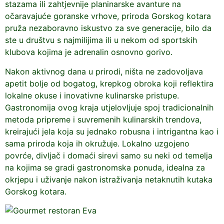
stazama ili zahtjevnije planinarske avanture na
očaravajuće goranske vrhove, priroda Gorskog kotara
pruža nezaboravno iskustvo za sve generacije, bilo da
ste u društvu s najmilijima ili u nekom od sportskih
klubova kojima je adrenalin osnovno gorivo.
Nakon aktivnog dana u prirodi, ništa ne zadovoljava
apetit bolje od bogatog, krepkog obroka koji reflektira
lokalne okuse i inovativne kulinarske pristupe.
Gastronomija ovog kraja utjelovljuje spoj tradicionalnih
metoda pripreme i suvremenih kulinarskih trendova,
kreirajući jela koja su jednako robusna i intrigantna kao i
sama priroda koja ih okružuje. Lokalno uzgojeno
povrće, divljač i domaći sirevi samo su neki od temelja
na kojima se gradi gastronomska ponuda, idealna za
okrjepu i uživanje nakon istraživanja netaknutih kutaka
Gorskog kotara.