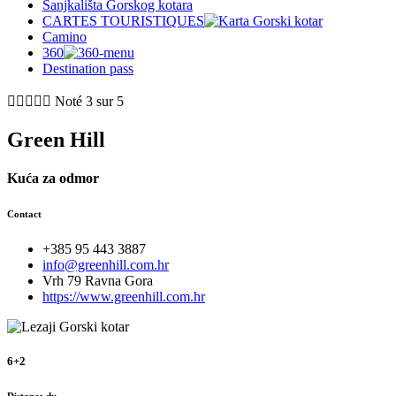
Sanjkališta Gorskog kotara
CARTES TOURISTIQUES
Camino
360
Destination pass





Noté 3 sur 5
Green Hill
Kuća za odmor
Contact
+385 95 443 3887
info@greenhill.com.hr
Vrh 79 Ravna Gora
https://www.greenhill.com.hr
6+2