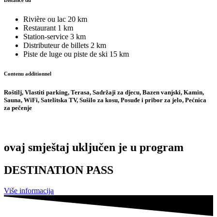
Distance du
Rivière ou lac
20 km
Restaurant
1 km
Station-service
3 km
Distributeur de billets
2 km
Piste de luge ou piste de ski
15 km
Contenu additionnel
Roštilj, Vlastiti parking, Terasa, Sadržaji za djecu, Bazen vanjski, Kamin,
Sauna, WiFi, Satelitska TV, Sušilo za kosu, Posuđe i pribor za jelo, Pećnica
za pečenje
ovaj smještaj uključen je u program
DESTINATION PASS
Više informacija