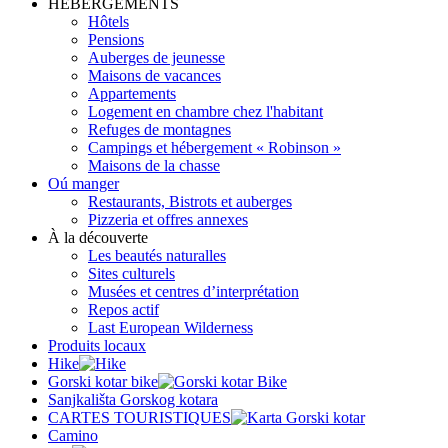
HÉBERGEMENTS
Hôtels
Pensions
Auberges de jeunesse
Maisons de vacances
Appartements
Logement en chambre chez l'habitant
Refuges de montagnes
Campings et hébergement « Robinson »
Maisons de la chasse
Oú manger
Restaurants, Bistrots et auberges
Pizzeria et offres annexes
À la découverte
Les beautés naturalles
Sites culturels
Musées et centres d’interprétation
Repos actif
Last European Wilderness
Produits locaux
Hike
Gorski kotar bike
Sanjkališta Gorskog kotara
CARTES TOURISTIQUES
Camino