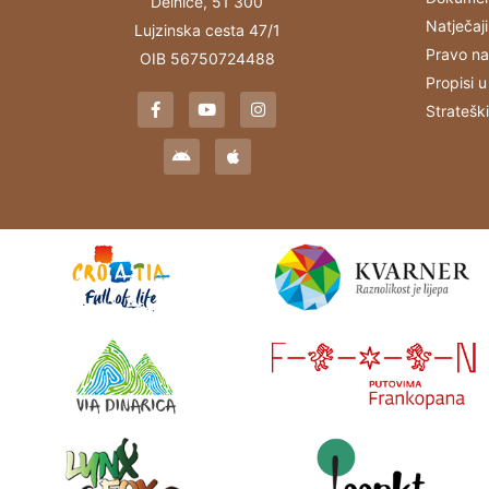
Delnice, 51 300
Natječaji
Lujzinska cesta 47/1
Pravo na
OIB 56750724488
Propisi u
Stratešk