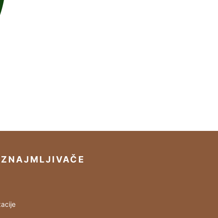
IZNAJMLJIVAČE
acije