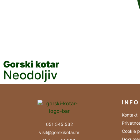
Gorski kotar
Neodoljiv
INFO
Kontakt
Privatno
051 545 532
Cookie p
visit@gorskikotar.hr
Dokumen