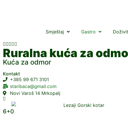
Smještaj
Gastro
Doživi





Ruralna kuća za odm
Kuća za odmor
Kontakt
+385 99 671 3101
staribaca@gmail.com
Novi Varoš 14 Mrkopalj
6+0