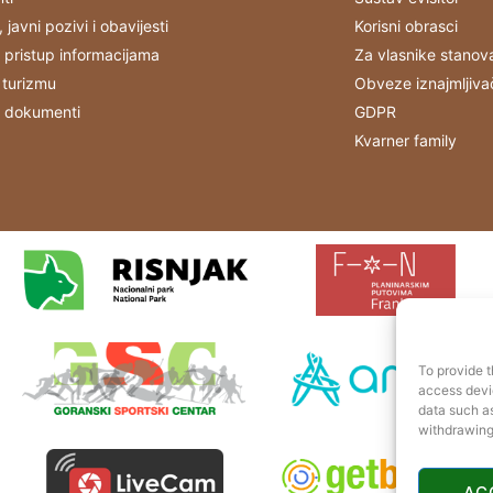
, javni pozivi i obavijesti
Korisni obrasci
 pristup informacijama
Za vlasnike stanov
 turizmu
Obveze iznajmljiva
i dokumenti
GDPR
Kvarner family
To provide t
access devic
data such as
withdrawing
AC