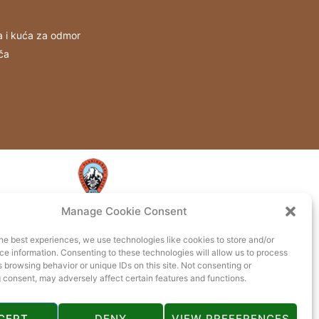
a i kuća za odmor
ča
Manage Cookie Consent
he best experiences, we use technologies like cookies to store and/or
e information. Consenting to these technologies will allow us to process
 browsing behavior or unique IDs on this site. Not consenting or
 consent, may adversely affect certain features and functions.
CEPT
DENY
VIEW PREFERENCES