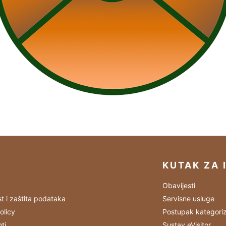
KUTAK ZA 
Obavijesti
st i zaštita podataka
Servisne usluge
olicy
Postupak kategoriz
ti
Sustav eVisitor