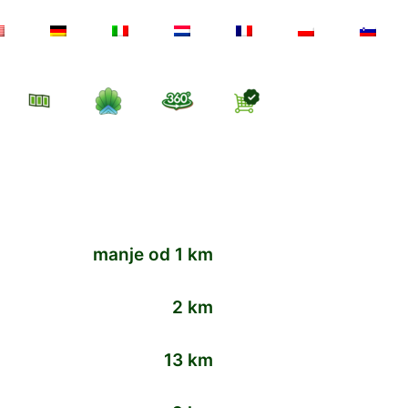
manje od 1 km
2 km
13 km