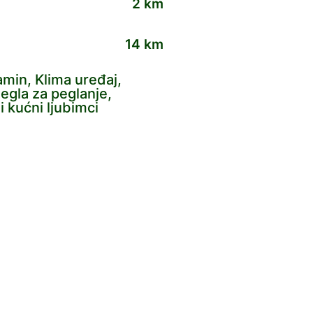
2 km
14 km
Kamin, Klima uređaj,
Pegla za peglanje,
i kućni ljubimci