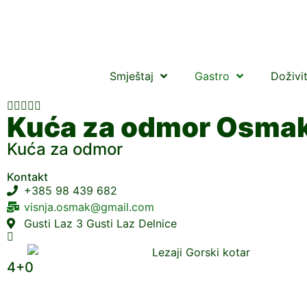
Smještaj
Gastro
Doživi





Kuća za odmor Osma
Kuća za odmor
Kontakt
+385 98 439 682
visnja.osmak@gmail.com
Gusti Laz 3 Gusti Laz Delnice
4+0