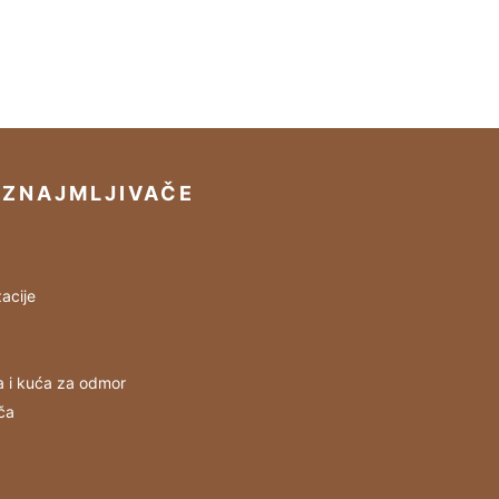
IZNAJMLJIVAČE
acije
a i kuća za odmor
ča