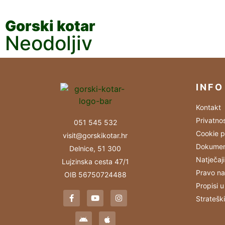
Gorski kotar
Neodoljiv
INFO
Kontakt
Privatno
051 545 532
Cookie p
visit@gorskikotar.hr
Dokumen
Delnice, 51 300
Natječaji
Lujzinska cesta 47/1
Pravo na
OIB 56750724488
Propisi u
Stratešk