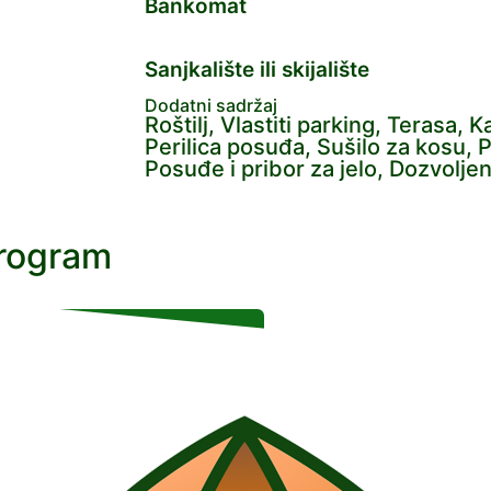
Bankomat
Sanjkalište ili skijalište
Dodatni sadržaj
Roštilj, Vlastiti parking, Terasa, 
Perilica posuđa, Sušilo za kosu, 
Posuđe i pribor za jelo, Dozvoljen
program
VIŠE INFORMACIJA