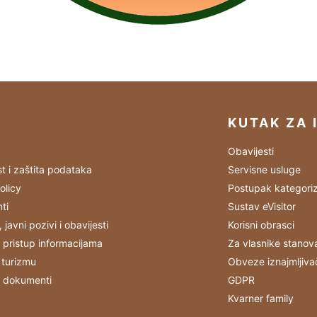
KUTAK ZA 
Obavijesti
st i zaštita podataka
Servisne usluge
olicy
Postupak kategoriz
ti
Sustav eVisitor
, javni pozivi i obavijesti
Korisni obrasci
 pristup informacijama
Za vlasnike stanov
 turizmu
Obveze iznajmljiva
i dokumenti
GDPR
Kvarner family