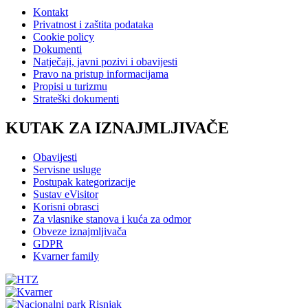
Kontakt
Privatnost i zaštita podataka
Cookie policy
Dokumenti
Natječaji, javni pozivi i obavijesti
Pravo na pristup informacijama
Propisi u turizmu
Strateški dokumenti
KUTAK ZA IZNAJMLJIVAČE
Obavijesti
Servisne usluge
Postupak kategorizacije
Sustav eVisitor
Korisni obrasci
Za vlasnike stanova i kuća za odmor
Obveze iznajmljivača
GDPR
Kvarner family