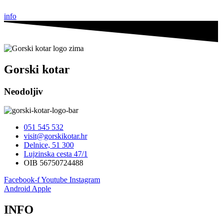
info
Gorski kotar
Neodoljiv
051 545 532
visit@gorskikotar.hr
Delnice, 51 300
Lujzinska cesta 47/1
OIB 56750724488
Facebook-f
Youtube
Instagram
Android
Apple
INFO