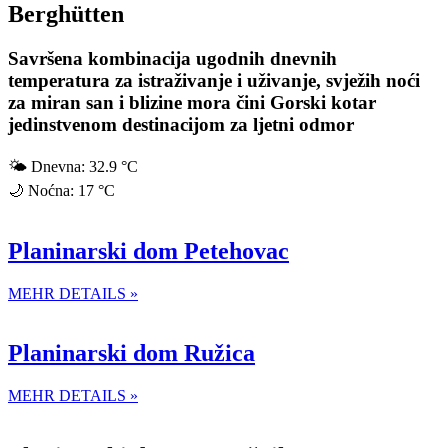
Berghütten
Savršena kombinacija ugodnih dnevnih
temperatura za istraživanje i uživanje, svježih noći
za miran san i blizine mora čini Gorski kotar
jedinstvenom destinacijom za ljetni odmor
🌤
Dnevna:
32.9 °C
🌙
Noćna:
17 °C
Planinarski dom Petehovac
MEHR DETAILS »
Planinarski dom Ružica
MEHR DETAILS »