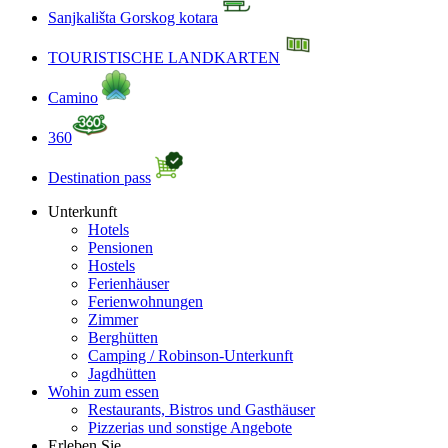
Sanjkališta Gorskog kotara
TOURISTISCHE LANDKARTEN
Camino
360
Destination pass
Unterkunft
Hotels
Pensionen
Hostels
Ferienhäuser
Ferienwohnungen
Zimmer
Berghütten
Camping / Robinson-Unterkunft
Jagdhütten
Wohin zum essen
Restaurants, Bistros und Gasthäuser
Pizzerias und sonstige Angebote
Erleben Sie