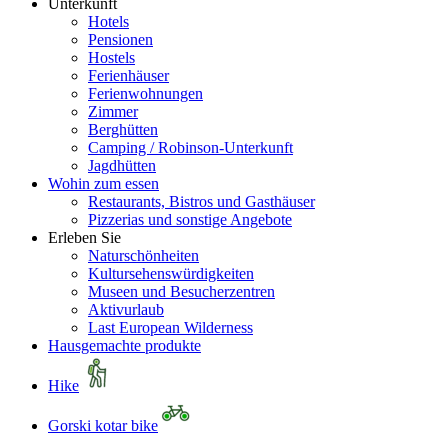
Unterkunft
Hotels
Pensionen
Hostels
Ferienhäuser
Ferienwohnungen
Zimmer
Berghütten
Camping / Robinson-Unterkunft
Jagdhütten
Wohin zum essen
Restaurants, Bistros und Gasthäuser
Pizzerias und sonstige Angebote
Erleben Sie
Naturschönheiten
Kultursehenswürdigkeiten
Museen und Besucherzentren
Aktivurlaub
Last European Wilderness
Hausgemachte produkte
Hike
Gorski kotar bike