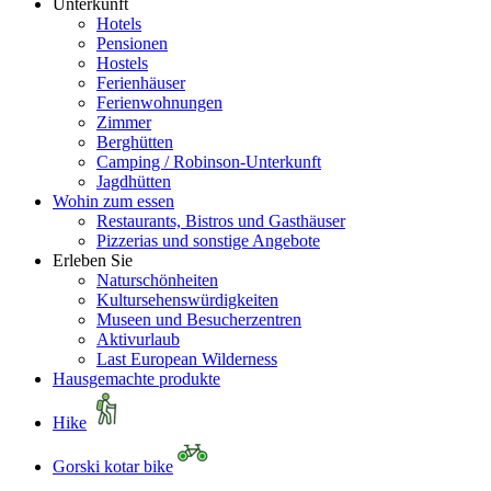
Unterkunft
Hotels
Pensionen
Hostels
Ferienhäuser
Ferienwohnungen
Zimmer
Berghütten
Camping / Robinson-Unterkunft
Jagdhütten
Wohin zum essen
Restaurants, Bistros und Gasthäuser
Pizzerias und sonstige Angebote
Erleben Sie
Naturschönheiten
Kultursehenswürdigkeiten
Museen und Besucherzentren
Aktivurlaub
Last European Wilderness
Hausgemachte produkte
Hike
Gorski kotar bike