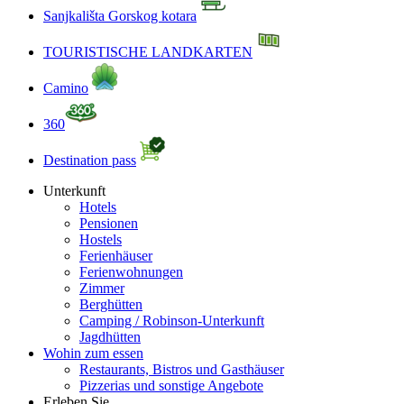
Sanjkališta Gorskog kotara
TOURISTISCHE LANDKARTEN
Camino
360
Destination pass
Unterkunft
Hotels
Pensionen
Hostels
Ferienhäuser
Ferienwohnungen
Zimmer
Berghütten
Camping / Robinson-Unterkunft
Jagdhütten
Wohin zum essen
Restaurants, Bistros und Gasthäuser
Pizzerias und sonstige Angebote
Erleben Sie