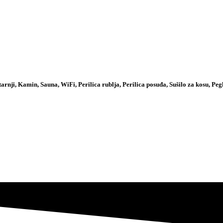
tarnji, Kamin, Sauna, WiFi, Perilica rublja, Perilica posuđa, Sušilo za kosu, Pegl