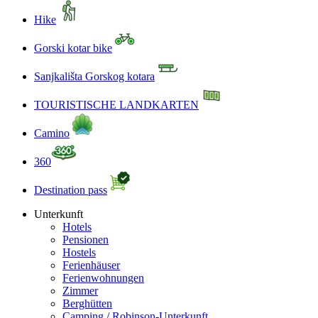
Hike
Gorski kotar bike
Sanjkališta Gorskog kotara
TOURISTISCHE LANDKARTEN
Camino
360
Destination pass
Unterkunft
Hotels
Pensionen
Hostels
Ferienhäuser
Ferienwohnungen
Zimmer
Berghütten
Camping / Robinson-Unterkunft