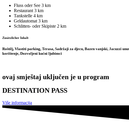
Fluss oder See
3 km
Restaurant
3 km
Tankstelle
4 km
Geldautomat
3 km
Schlitten- oder Skipiste
2 km
Zusätzlicher Inhalt
Roštilj, Vlastiti parking, Terasa, Sadržaji za djecu, Bazen vanjski, Jacuzzi unu
korištenje, Dozvoljeni kućni ljubimci
ovaj smještaj uključen je u program
DESTINATION PASS
Više informacija