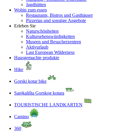
Jagdhütten
Wohin zum essen
Restaurants, Bistros und Gasthäuser
Pizzerias und sonstige Angebote
Erleben Sie
Naturschönheiten
Kultursehenswürdigkeiten
Museen und Besucherzentren
Aktivurlaub
Last European Wilderness
Hausgemachte produkte
Hike
Gorski kotar bike
Sanjkališta Gorskog kotara
TOURISTISCHE LANDKARTEN
Camino
360