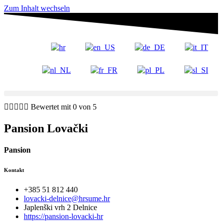
Zum Inhalt wechseln





Bewertet mit 0 von 5
Pansion Lovački
Pansion
Kontakt
+385 51 812 440
lovacki-delnice@hrsume.hr
Japlenški vrh 2 Delnice
https://pansion-lovacki-hr