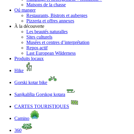
Maisons de la chasse
Oú manger
Restaurants, Bistrots et auberges
Pizzeria et offres annexes
À la découverte
Les beautés naturalles
Sites culturels
Musées et centres d’interprétation
Repos actif
Last European Wilderness
Produits locaux
Hike
Gorski kotar bike
Sanjkališta Gorskog kotara
CARTES TOURISTIQUES
Camino
360