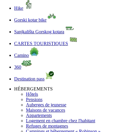
Hike
Gorski kotar bike
Sanjkališta Gorskog kotara
CARTES TOURISTIQUES
Camino
360
Destination pass
HÉBERGEMENTS
Hôtels
Pensions
Auberges de jeunesse
Maisons de vacances
Appartements
Logement en chambre chez l'habitant
Refuges de montagnes
Campings et hébergement « Robinson »