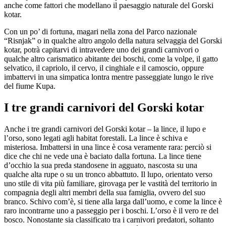
anche come fattori che modellano il paesaggio naturale del Gorski
kotar.
Con un po’ di fortuna, magari nella zona del Parco nazionale
“Risnjak” o in qualche altro angolo della natura selvaggia del Gorski
kotar, potrà capitarvi di intravedere uno dei grandi carnivori o
qualche altro carismatico abitante dei boschi, come la volpe, il gatto
selvatico, il capriolo, il cervo, il cinghiale e il camoscio, oppure
imbattervi in una simpatica lontra mentre passeggiate lungo le rive
del fiume Kupa.
I tre grandi carnivori del Gorski kotar
Anche i tre grandi carnivori del Gorski kotar – la lince, il lupo e
l’orso, sono legati agli habitat forestali. La lince è schiva e
misteriosa. Imbattersi in una lince è cosa veramente rara: perciò si
dice che chi ne vede una è baciato dalla fortuna. La lince tiene
d’occhio la sua preda standosene in agguato, nascosta su una
qualche alta rupe o su un tronco abbattuto. Il lupo, orientato verso
uno stile di vita più familiare, girovaga per le vastità del territorio in
compagnia degli altri membri della sua famiglia, ovvero del suo
branco. Schivo com’è, si tiene alla larga dall’uomo, e come la lince è
raro incontrarne uno a passeggio per i boschi. L’orso è il vero re del
bosco. Nonostante sia classificato tra i carnivori predatori, soltanto