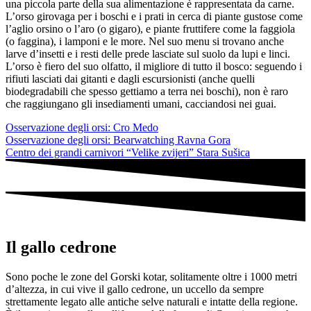
una piccola parte della sua alimentazione è rappresentata da carne.
L’orso girovaga per i boschi e i prati in cerca di piante gustose come
l’aglio orsino o l’aro (o gigaro), e piante fruttifere come la faggiola
(o faggina), i lamponi e le more. Nel suo menu si trovano anche
larve d’insetti e i resti delle prede lasciate sul suolo da lupi e linci.
L’orso è fiero del suo olfatto, il migliore di tutto il bosco: seguendo i
rifiuti lasciati dai gitanti e dagli escursionisti (anche quelli
biodegradabili che spesso gettiamo a terra nei boschi), non è raro
che raggiungano gli insediamenti umani, cacciandosi nei guai.
Osservazione degli orsi: Cro Medo
Osservazione degli orsi: Bearwatching Ravna Gora
Centro dei grandi carnivori “Velike zvijeri” Stara Sušica
Il gallo cedrone
Sono poche le zone del Gorski kotar, solitamente oltre i 1000 metri
d’altezza, in cui vive il gallo cedrone, un uccello da sempre
strettamente legato alle antiche selve naturali e intatte della regione.