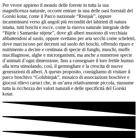
Per vivere appieno il mondo delle foreste in tutta la sua
magnificenza naturale, occorre entrare in una delle oasi forestali del
Gorski kotar, come il Parco nazionale “Risnjak”, oppure
incamminarsi verso gli angoli più reconditi dei labirinti di natura
intatta, tutti boschi e rocce, come la riserva naturale integrale delle
“Bijele i Samarske stijene”, dove gli alberi muoiono di vecchiaia
abbattendosi al suolo, oppure svettano per aria secchi come scheletri,
dove marciscono per decenni sul suolo dei boschi, offrendo riparo e
nutrimento a decine e centinaia di specie di funghi, muschi, muffe
mucillaginose, alghe e microrganismi, ma anche a numerose specie
d’animali d’ogni dimensione, fino a consegnare il loro fertile humus
alla terra stimolando, così, il germogliare e la crescita di nuove
generazioni di alberi. A questo proposito, consigliamo di visitare il
parco boschivo “Golubinjak”, mosaico di associazioni boschive e
giocosi rilievi carsici che, in un’area relativamente piccola, riassume
tutta la ricchezza dei valori naturali e delle specificità del Gorski
kotar.