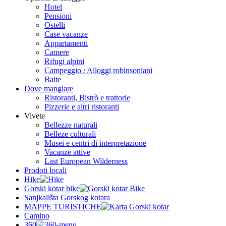
Hotel
Pensioni
Ostelli
Case vacanze
Appartamenti
Camere
Rifugi alpini
Campeggio / Alloggi robinsoniani
Baite
Dove mangiare
Ristoranti, Bistrò e trattorie
Pizzerie e altri ristoranti
Vivete
Bellezze naturali
Belleze culturali
Musei e centri di interpretazione
Vacanze attive
Last European Wilderness
Prodoti locali
Hike
Gorski kotar bike
Sanjkališta Gorskog kotara
MAPPE TURISTICHE
Camino
360