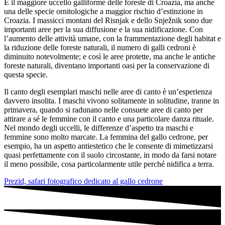
È il maggiore uccello galliforme delle foreste di Croazia, ma anche
una delle specie ornitologiche a maggior rischio d’estinzione in
Croazia. I massicci montani del Risnjak e dello Snježnik sono due
importanti aree per la sua diffusione e la sua nidificazione. Con
l’aumento delle attività umane, con la frammentazione degli habitat e
la riduzione delle foreste naturali, il numero di galli cedroni è
diminuito notevolmente; e così le aree protette, ma anche le antiche
foreste naturali, diventano importanti oasi per la conservazione di
questa specie.
Il canto degli esemplari maschi nelle aree di canto è un’esperienza
davvero insolita. I maschi vivono solitamente in solitudine, tranne in
primavera, quando si radunano nelle consuete aree di canto per
attirare a sé le femmine con il canto e una particolare danza rituale.
Nel mondo degli uccelli, le differenze d’aspetto tra maschi e
femmine sono molto marcate. La femmina del gallo cedrone, per
esempio, ha un aspetto antiestetico che le consente di mimetizzarsi
quasi perfettamente con il suolo circostante, in modo da farsi notare
il meno possibile, cosa particolarmente utile perché nidifica a terra.
Prezid, safari fotografico dedicato al gallo cedrone