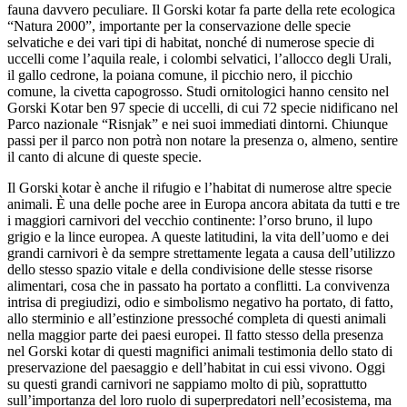
fauna davvero peculiare. Il Gorski kotar fa parte della rete ecologica
“Natura 2000”, importante per la conservazione delle specie
selvatiche e dei vari tipi di habitat, nonché di numerose specie di
uccelli come l’aquila reale, i colombi selvatici, l’allocco degli Urali,
il gallo cedrone, la poiana comune, il picchio nero, il picchio
comune, la civetta capogrosso. Studi ornitologici hanno censito nel
Gorski Kotar ben 97 specie di uccelli, di cui 72 specie nidificano nel
Parco nazionale “Risnjak” e nei suoi immediati dintorni. Chiunque
passi per il parco non potrà non notare la presenza o, almeno, sentire
il canto di alcune di queste specie.
Il Gorski kotar è anche il rifugio e l’habitat di numerose altre specie
animali. È una delle poche aree in Europa ancora abitata da tutti e tre
i maggiori carnivori del vecchio continente: l’orso bruno, il lupo
grigio e la lince europea. A queste latitudini, la vita dell’uomo e dei
grandi carnivori è da sempre strettamente legata a causa dell’utilizzo
dello stesso spazio vitale e della condivisione delle stesse risorse
alimentari, cosa che in passato ha portato a conflitti. La convivenza
intrisa di pregiudizi, odio e simbolismo negativo ha portato, di fatto,
allo sterminio e all’estinzione pressoché completa di questi animali
nella maggior parte dei paesi europei. Il fatto stesso della presenza
nel Gorski kotar di questi magnifici animali testimonia dello stato di
preservazione del paesaggio e dell’habitat in cui essi vivono. Oggi
su questi grandi carnivori ne sappiamo molto di più, soprattutto
sull’importanza del loro ruolo di superpredatori nell’ecosistema, ma