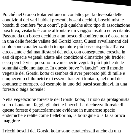
Poiché nel Gorski kotar entrano in contatto, per la diversità delle
condizioni dei vari habitat presenti, boschi decidui, boschi misti e
boschi di conifere “tout court”, più qualche altro tipo di associazione
boschiva, visitarlo è come affrontare un viaggio insolito ed eccitante.
Passare da un bosco deciduo a un bosco di conifere non è cosa rara
in una delle fredde vallate del Gorski kotar. Questi avvallamenti del
suolo sono caratterizzati da temperature più basse rispetto all’area
circostante e dal manifestarsi del gelo, con conseguente crescita in
essi di specie vegetali adatte alle condizioni climatiche più fredde:
ecco perché vi si possono trovare specie vegetali più tipiche delle
sommità delle montagne. In questo breve “viaggio” per il mondo
vegetale del Gorski kotar ci sembra di aver percorso più di mille e
cinquecento chilometri e di esserci trasferiti lontano, nel nord del
continente europeo, ad esempio in uno dei paesi scandinavi, in una
foresta o taiga boreale!
Nella vegetazione forestale del Gorski kotar, il ruolo da protagonista
se lo disputano i faggi, gli abeti e i pecci. La ricchezza floreale di
queste foreste è particolarmente evidente in numerose specie
endemiche e relitte come l’elleborina, la borragine o la falsa ortica
maggiore.
I ricchi boschi del Gorski kotar sono caratterizzati anche da una