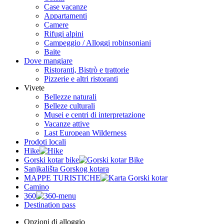
Case vacanze
Appartamenti
Camere
Rifugi alpini
Campeggio / Alloggi robinsoniani
Baite
Dove mangiare
Ristoranti, Bistrò e trattorie
Pizzerie e altri ristoranti
Vivete
Bellezze naturali
Belleze culturali
Musei e centri di interpretazione
Vacanze attive
Last European Wilderness
Prodoti locali
Hike
Gorski kotar bike
Sanjkališta Gorskog kotara
MAPPE TURISTICHE
Camino
360
Destination pass
Opzioni di alloggio