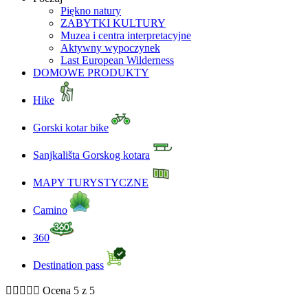
Piękno natury
ZABYTKI KULTURY
Muzea i centra interpretacyjne
Aktywny wypoczynek
Last European Wilderness
DOMOWE PRODUKTY
Hike
Gorski kotar bike
Sanjkališta Gorskog kotara
MAPY TURYSTYCZNE
Camino
360
Destination pass





Ocena 5 z 5