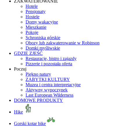
ZAKWATEROWANIE
Hotele
Pensjonaty
Hostele
Domy wakacyjne
Mieszkanie
Pokoje
Schroniska górskie
Obozy lub zakwaterowanie w Robinson
Domki myśliwskie
GDZIE ZJEŚĆ
Restauracje, bistro i zajazdy
Pizzerie i pozostała oferta
Poczuj
Piękno natury
ZABYTKI KULTURY
Muzea i centra interpretacyjne
Aktywny wypoczynek
Last European Wilderness
DOMOWE PRODUKTY
Hike
Gorski kotar bike