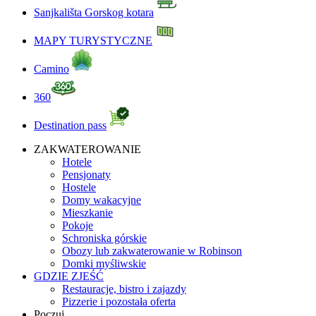
Sanjkališta Gorskog kotara
MAPY TURYSTYCZNE
Camino
360
Destination pass
ZAKWATEROWANIE
Hotele
Pensjonaty
Hostele
Domy wakacyjne
Mieszkanie
Pokoje
Schroniska górskie
Obozy lub zakwaterowanie w Robinson
Domki myśliwskie
GDZIE ZJEŚĆ
Restauracje, bistro i zajazdy
Pizzerie i pozostała oferta
Poczuj