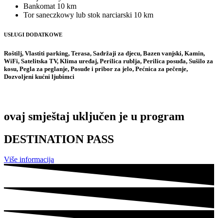
Bankomat
10 km
Tor saneczkowy lub stok narciarski
10 km
USŁUGI DODATKOWE
Roštilj, Vlastiti parking, Terasa, Sadržaji za djecu, Bazen vanjski, Kamin,
WiFi, Satelitska TV, Klima uređaj, Perilica rublja, Perilica posuđa, Sušilo za
kosu, Pegla za peglanje, Posuđe i pribor za jelo, Pećnica za pečenje,
Dozvoljeni kućni ljubimci
ovaj smještaj uključen je u program
DESTINATION PASS
Više informacija