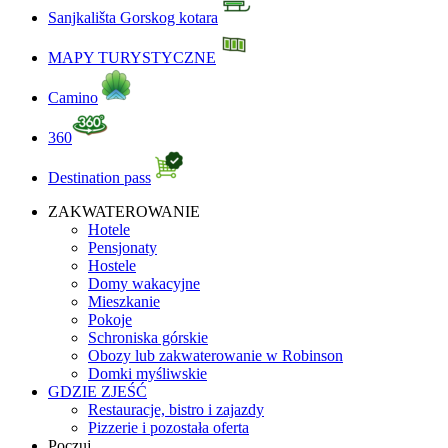
Sanjkališta Gorskog kotara
MAPY TURYSTYCZNE
Camino
360
Destination pass
ZAKWATEROWANIE
Hotele
Pensjonaty
Hostele
Domy wakacyjne
Mieszkanie
Pokoje
Schroniska górskie
Obozy lub zakwaterowanie w Robinson
Domki myśliwskie
GDZIE ZJEŚĆ
Restauracje, bistro i zajazdy
Pizzerie i pozostała oferta
Poczuj