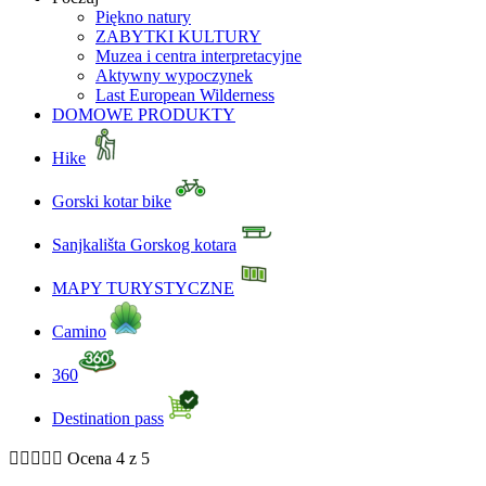
Piękno natury
ZABYTKI KULTURY
Muzea i centra interpretacyjne
Aktywny wypoczynek
Last European Wilderness
DOMOWE PRODUKTY
Hike
Gorski kotar bike
Sanjkališta Gorskog kotara
MAPY TURYSTYCZNE
Camino
360
Destination pass





Ocena 4 z 5