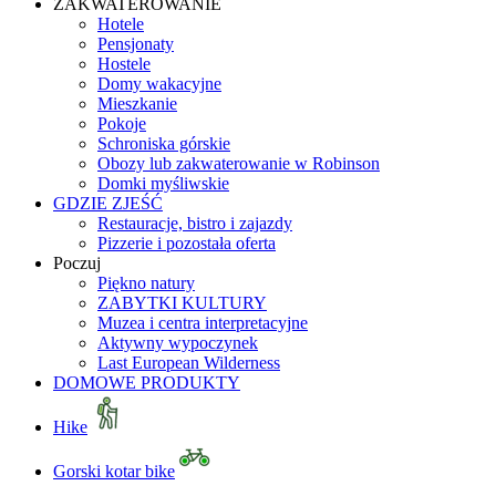
ZAKWATEROWANIE
Hotele
Pensjonaty
Hostele
Domy wakacyjne
Mieszkanie
Pokoje
Schroniska górskie
Obozy lub zakwaterowanie w Robinson
Domki myśliwskie
GDZIE ZJEŚĆ
Restauracje, bistro i zajazdy
Pizzerie i pozostała oferta
Poczuj
Piękno natury
ZABYTKI KULTURY
Muzea i centra interpretacyjne
Aktywny wypoczynek
Last European Wilderness
DOMOWE PRODUKTY
Hike
Gorski kotar bike