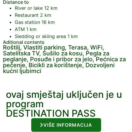
Distance to
River or lake
12 km
Restaurant
2 km
Gas station
16 km
ATM
1 km
Sledding or skiing area
1 km
Aditional contents
Roštilj, Vlastiti parking, Terasa, WiFi,
Satelitska TV, Sušilo za kosu, Pegla za
peglanje, Posuđe i pribor za jelo, Pećnica za
pečenje, Bicikli za korištenje, Dozvoljeni
kućni ljubimci
ovaj smještaj uključen je u
program
DESTINATION PASS
VIŠE INFORMACIJA