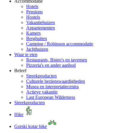
Accommodatie
Hotels
Pensions
Hostels
Vakantiehuizen
Appartementen
Kamers
Berghutten
Camping / Robinson accommodatie
Jachthuizen
Waar te eten
Restaurants, Bistro's en tavernen
Pizzeria's en ander aanbod
Beleef
Streekproducten
Culturele bezienswaardigheden
Musea en interpretatiecentra
Actieve vakantie
Last European Wilderness
Streekproducten
Hike
Gorski kotar bike