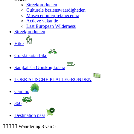
Streekproducten
Culturele bezienswaardigheden
Musea en interpretatiecentra
Actieve vakantie
Last European Wilderness
Streekproducten
Hike
Gorski kotar bike
Sanjkališta Gorskog kotara
TOERISTISCHE PLATTEGRONDEN
Camino
360
Destination pass





Waardering 3 van 5