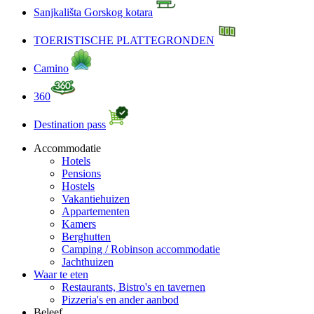
Sanjkališta Gorskog kotara
TOERISTISCHE PLATTEGRONDEN
Camino
360
Destination pass
Accommodatie
Hotels
Pensions
Hostels
Vakantiehuizen
Appartementen
Kamers
Berghutten
Camping / Robinson accommodatie
Jachthuizen
Waar te eten
Restaurants, Bistro's en tavernen
Pizzeria's en ander aanbod
Beleef