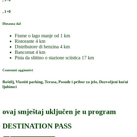
, 1+0
Distanza dal
Fiume o lago
manje od 1 km
Ristorante
4 km
Distributore di benzina
4 km
Bancomat
4 km
Pista da slittino o stazione sciistica
17 km
Contenuti aggiuntivi
Roštilj, Vlastiti parking, Terasa, Posuđe i pribor za jelo, Dozvoljeni kućni
ljubimci
ovaj smještaj uključen je u program
DESTINATION PASS