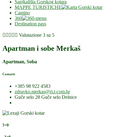
Sanjkališta Gorskog kotara
MAPPE TURISTICHE
Camino
360
Destination pass





Valutazione 3 su 5
Apartman i sobe Merkaš
Apartman, Soba
Contatti
+385 98 922 4583
zdravko.merkas@ri.t-com.hr
Guče selo 28 Guče selo Delnice
5+0
, 3+0