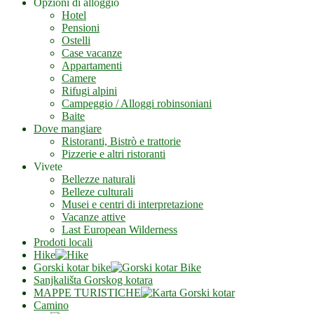
Opzioni di alloggio
Hotel
Pensioni
Ostelli
Case vacanze
Appartamenti
Camere
Rifugi alpini
Campeggio / Alloggi robinsoniani
Baite
Dove mangiare
Ristoranti, Bistrò e trattorie
Pizzerie e altri ristoranti
Vivete
Bellezze naturali
Belleze culturali
Musei e centri di interpretazione
Vacanze attive
Last European Wilderness
Prodoti locali
Hike
Gorski kotar bike
Sanjkališta Gorskog kotara
MAPPE TURISTICHE
Camino