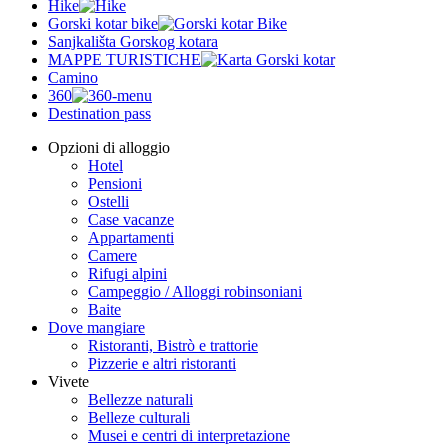
Hike
Gorski kotar bike
Sanjkališta Gorskog kotara
MAPPE TURISTICHE
Camino
360
Destination pass
Opzioni di alloggio
Hotel
Pensioni
Ostelli
Case vacanze
Appartamenti
Camere
Rifugi alpini
Campeggio / Alloggi robinsoniani
Baite
Dove mangiare
Ristoranti, Bistrò e trattorie
Pizzerie e altri ristoranti
Vivete
Bellezze naturali
Belleze culturali
Musei e centri di interpretazione