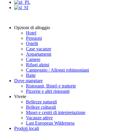
Opzioni di alloggio
Hotel
Pensioni
Ostelli
Case vacanze
Appartamenti
Camere
Rifugi alpini
Campeggio / Alloggi robinsoniani
Baite
Dove mangiare
Ristoranti, Bistrò e trattorie
Pizzerie e altri ristoranti
Vivete
Bellezze naturali
Belleze culturali
Musei e centri di interpretazione
Vacanze attive
Last European Wilderness
Prodoti locali