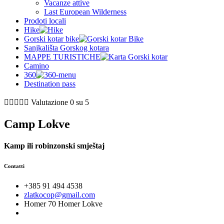
Vacanze attive
Last European Wilderness
Prodoti locali
Hike
Gorski kotar bike
Sanjkališta Gorskog kotara
MAPPE TURISTICHE
Camino
360
Destination pass





Valutazione 0 su 5
Camp Lokve
Kamp ili robinzonski smještaj
Contatti
+385 91 494 4538
zlatkocop@gmail.com
Homer 70 Homer Lokve