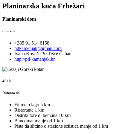
Planinarska kuća Frbežari
Planinarski dom
Contatti
+385 91 514 6158
pdkamenjak@gmail.com
Ivana Kovača 30 Tršće Čabar
http://pd-kamenjak.hr
40+0
Distanza dal
Fiume o lago
5 km
Ristorante
1 km
Distributore di benzina
10 km
Bancomat
manje od 1 km
Pista da slittino o stazione sciistica
manje od 1 km