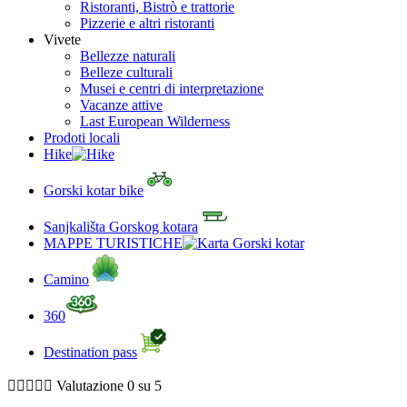
Ristoranti, Bistrò e trattorie
Pizzerie e altri ristoranti
Vivete
Bellezze naturali
Belleze culturali
Musei e centri di interpretazione
Vacanze attive
Last European Wilderness
Prodoti locali
Hike
Gorski kotar bike
Sanjkališta Gorskog kotara
MAPPE TURISTICHE
Camino
360
Destination pass





Valutazione 0 su 5