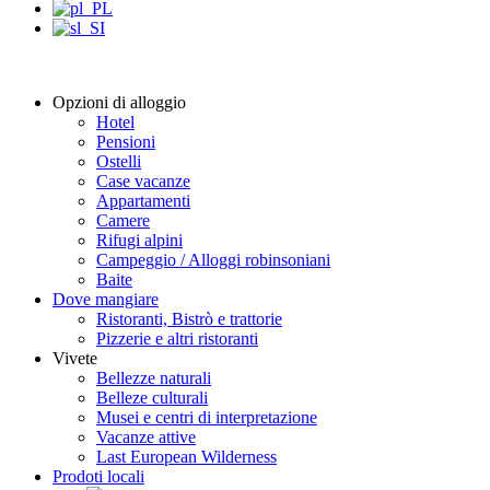
Opzioni di alloggio
Hotel
Pensioni
Ostelli
Case vacanze
Appartamenti
Camere
Rifugi alpini
Campeggio / Alloggi robinsoniani
Baite
Dove mangiare
Ristoranti, Bistrò e trattorie
Pizzerie e altri ristoranti
Vivete
Bellezze naturali
Belleze culturali
Musei e centri di interpretazione
Vacanze attive
Last European Wilderness
Prodoti locali