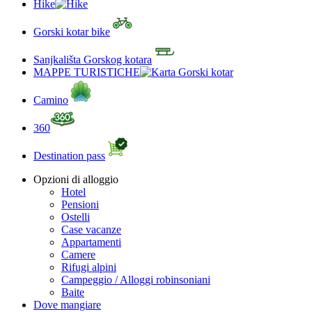
Hike
Gorski kotar bike
Sanjkališta Gorskog kotara
MAPPE TURISTICHE
Camino
360
Destination pass
Opzioni di alloggio
Hotel
Pensioni
Ostelli
Case vacanze
Appartamenti
Camere
Rifugi alpini
Campeggio / Alloggi robinsoniani
Baite
Dove mangiare