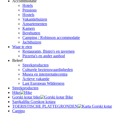
Accommodatie
Hotels
Pensions
Hostels
Vakantiehuizen
Appartementen
Kamers
Berghutten
Camping / Robinson accommodatie
Jachthuizen
Waar te eten
Restaurants, Bistro's en tavernen
Pizzeria's en ander aanbod
Beleef
Streekproducten
Culturele bezienswaardigheden
Musea en interpretatiecentra
Actieve vakantie
Last European Wilderness
Streekproducten
Hike
Gorski kotar bike
Sanjkališta Gorskog kotara
TOERISTISCHE PLATTEGRONDEN
Camino