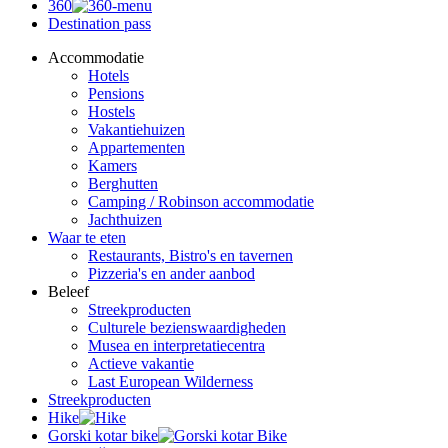
360
Destination pass
Accommodatie
Hotels
Pensions
Hostels
Vakantiehuizen
Appartementen
Kamers
Berghutten
Camping / Robinson accommodatie
Jachthuizen
Waar te eten
Restaurants, Bistro's en tavernen
Pizzeria's en ander aanbod
Beleef
Streekproducten
Culturele bezienswaardigheden
Musea en interpretatiecentra
Actieve vakantie
Last European Wilderness
Streekproducten
Hike
Gorski kotar bike