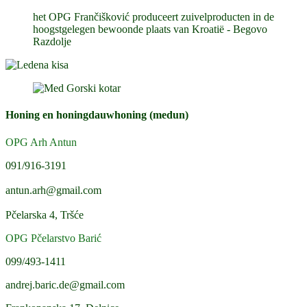
het OPG Frančišković produceert zuivelproducten in de
hoogstgelegen bewoonde plaats van Kroatië - Begovo
Razdolje
Honing en honingdauwhoning (medun)
OPG Arh Antun
091/916-3191
antun.arh@gmail.com
Pčelarska 4, Tršće
OPG Pčelarstvo Barić
099/493-1411
andrej.baric.de@gmail.com