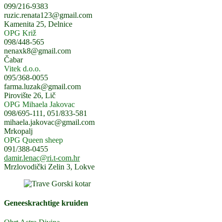
099/216-9383
ruzic.renata123@gmail.com
Kamenita 25, Delnice
OPG Križ
098/448-565
nenaxk8@gmail.com
Čabar
Vitek d.o.o.
095/368-0055
farma.luzak@gmail.com
Pirovište 26, Lič
OPG Mihaela Jakovac
098/695-111, 051/833-581
mihaela.jakovac@gmail.com
Mrkopalj
OPG Queen sheep
091/388-0455
damir.lenac@ri.t-com.hr
Mrzlovodički Zelin 3, Lokve
Geneeskrachtige kruiden