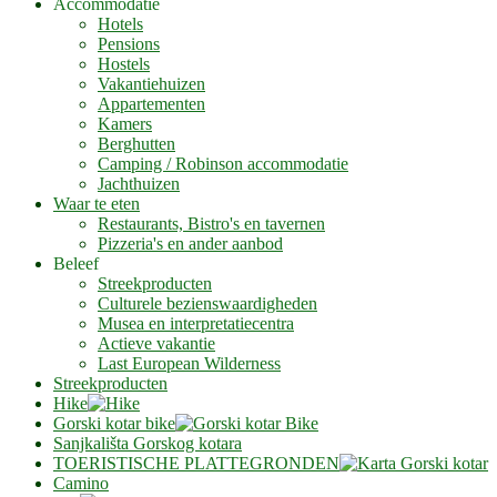
Accommodatie
Hotels
Pensions
Hostels
Vakantiehuizen
Appartementen
Kamers
Berghutten
Camping / Robinson accommodatie
Jachthuizen
Waar te eten
Restaurants, Bistro's en tavernen
Pizzeria's en ander aanbod
Beleef
Streekproducten
Culturele bezienswaardigheden
Musea en interpretatiecentra
Actieve vakantie
Last European Wilderness
Streekproducten
Hike
Gorski kotar bike
Sanjkališta Gorskog kotara
TOERISTISCHE PLATTEGRONDEN
Camino