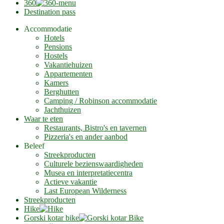
360
Destination pass
Accommodatie
Hotels
Pensions
Hostels
Vakantiehuizen
Appartementen
Kamers
Berghutten
Camping / Robinson accommodatie
Jachthuizen
Waar te eten
Restaurants, Bistro's en tavernen
Pizzeria's en ander aanbod
Beleef
Streekproducten
Culturele bezienswaardigheden
Musea en interpretatiecentra
Actieve vakantie
Last European Wilderness
Streekproducten
Hike
Gorski kotar bike