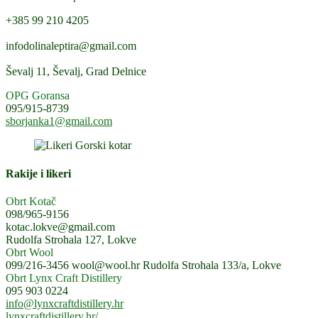
+385 99 210 4205
infodolinaleptira@gmail.com
Ševalj 11, Ševalj, Grad Delnice
OPG Goransa
095/915-8739
sborjanka1@gmail.com
Rakije i likeri
Obrt Kotač
098/965-9156
kotac.lokve@gmail.com
Rudolfa Strohala 127, Lokve
Obrt Wool
099/216-3456
wool@wool.hr
Rudolfa Strohala 133/a, Lokve
Obrt Lynx Craft Distillery
095 903 0224
info@lynxcraftdistillery.hr
lynxcraftdistillery.hr/