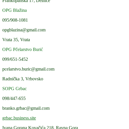
Frankopanska 17, Delnice
OPG Blažina
095/908-1081
opgblazina@gmail.com
Vrata 35, Vrata
OPG Pčelarstvo Burić
099/651-5452
pcelarstvo.buric@gmail.com
Radnička 3, Vrbovsko
SOPG Grbac
098/447-655
branko.grbac@gmail.com
grbac.business.site
Ivana Gorana Kovačića 218, Ravna Gora