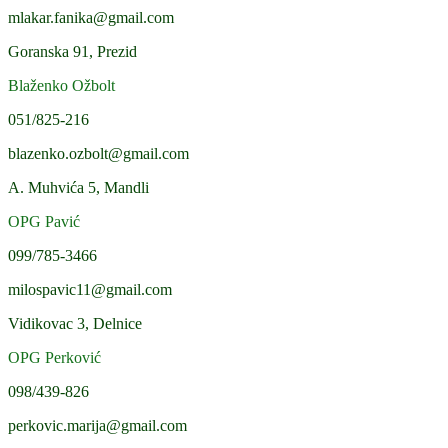
mlakar.fanika@gmail.com
Goranska 91, Prezid
Blaženko Ožbolt
051/825-216
blazenko.ozbolt@gmail.com
A. Muhvića 5, Mandli
OPG Pavić
099/785-3466
milospavic11@gmail.com
Vidikovac 3, Delnice
OPG Perković
098/439-826
perkovic.marija@gmail.com