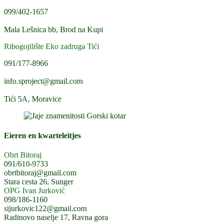
099/402-1657
Mala Lešnica bb, Brod na Kupi
Ribogojilište Eko zadruga Tići
091/177-8966
info.sproject@gmail.com
Tići 5A, Moravice
Eieren en kwarteleitjes
Obrt Bitoraj
091/610-9733
obrtbitoraj@gmail.com
Stara cesta 26, Sunger
OPG Ivan Jurković
098/186-1160
sijurkovic122@gmail.com
Radinovo naselje 17, Ravna gora