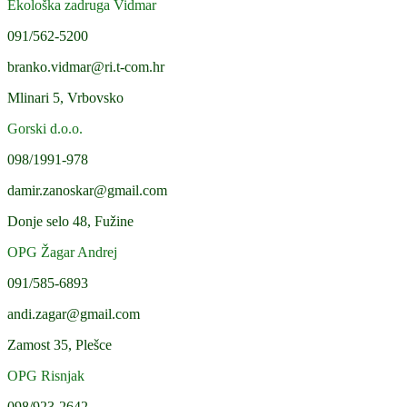
Ekološka zadruga Vidmar
091/562-5200
branko.vidmar@ri.t-com.hr
Mlinari 5, Vrbovsko
Gorski d.o.o.
098/1991-978
damir.zanoskar@gmail.com
Donje selo 48, Fužine
OPG Žagar Andrej
091/585-6893
andi.zagar@gmail.com
Zamost 35, Plešce
OPG Risnjak
098/923-2642