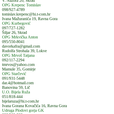
V. Nazora 20, Skrad
OPG Krepenc Tomislav
098/927-4789
tomislav.krepenc@hi.t-com.hr
Ivana Mažuranića 19, Ravna Gora
OPG Kurbegović
097/727-1282
Šiljar 26, Skrad
OPG Mrkvička Anton
095/550-8041
davorkafra@gmail.com
Rudolfa Strohala 39, Lokve
OPG Mrvoš Tatjana
092/117-2294
tmrvos@yahoo.com
Mamule 35, Gomirje
OPG Starčević
091/931-5448
dar.4@hotmail.com
Banovina 59, Lič
U.O. Bijela Ruža
051/818-444
bijelaruza@hi.t-com.hr
Ivana Gorana Kovačića 16, Ravna Gora
Udruga Plodovi gorja GK