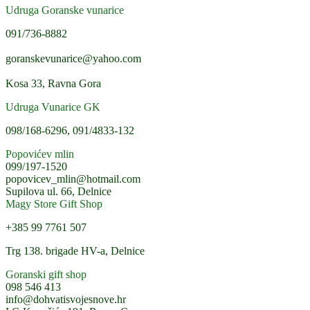
Udruga Goranske vunarice
091/736-8882
goranskevunarice@yahoo.com
Kosa 33, Ravna Gora
Udruga Vunarice GK
098/168-6296, 091/4833-132
Popovićev mlin
099/197-1520
popovicev_mlin@hotmail.com
Supilova ul. 66, Delnice
Magy Store Gift Shop
+385 99 7761 507
Trg 138. brigade HV-a, Delnice
Goranski gift shop
098 546 413
info@dohvatisvojesnove.hr