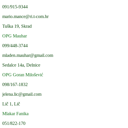
091/915-9344
mario.mance@ri.t-com.hr
Tuška 19, Skrad
OPG Mauhar
099/448-3744
mladen.mauhar@gmail.com
Sedalce 14a, Delnice
OPG Goran Milošević
098/167-1832
jelena.lic@gmail.com
Lič 1, Lič
Mlakar Fanika
051/822-170