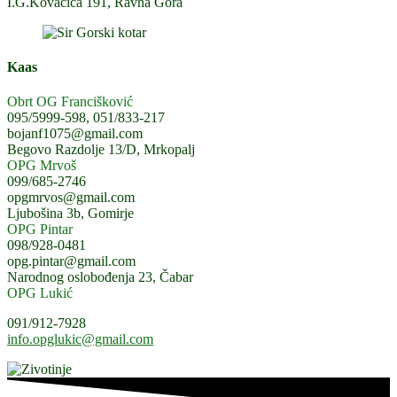
I.G.Kovačića 191, Ravna Gora
Kaas
Obrt OG Francišković
095/5999-598, 051/833-217
bojanf1075@gmail.com
Begovo Razdolje 13/D, Mrkopalj
OPG Mrvoš
099/685-2746
opgmrvos@gmail.com
Ljubošina 3b, Gomirje
OPG Pintar
098/928-0481
opg.pintar@gmail.com
Narodnog oslobođenja 23, Čabar
OPG Lukić
091/912-7928
info.opglukic@gmail.com