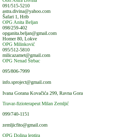
Obrt Astra Divina
091/515-5210
astra.divina@yahoo.com
Šafari 1, Hrib
OPG Anita Beljan
098/259-402
opganita.beljan@gmail.com
Homer 80, Lokve
OPG Milinković
095/512-5810
milicazamet@gmail.com
OPG Nenad Štrbac
095/806-7999
info.sproject@gmail.com
Ivana Gorana Kovačića 299, Ravna Gora
Travar-fizioterapeut Milan Zemljić
099/740-1151
zemljicfito@gmail.com
OPG Dolina leptira