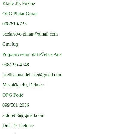
Klađe 39, Fužine
OPG Pintar Goran
098/610-723
pcelarstvo.pintar@gmail.com
Crni lug
Poljoprivredni obrt Pčelica Ana
098/195-4748
pcelica.ana.delnice@gmail.com
Mesnička 40, Delnice
OPG Polić
099/581-2036
aldop956@gmail.com
Doli 19, Delnice