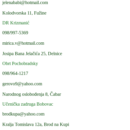
jelenababi@hotmail.com
Kolodvorska 11, Fužine
DR Krizmanić
098/997-5369
mirica.v@hotmail.com
Josipa Bana Jelačića 25, Delnice
Obrt Pochobradsky
098/964-1217
gerovo9@yahoo.com
Narodnog oslobođenja 8, Čabar
Učenička zadruga Bobovac
brodkupa@yahoo.com
Kralja Tomislava 12a, Brod na Kupi