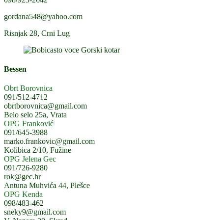
gordana548@yahoo.com
Risnjak 28, Crni Lug
Bessen
Obrt Borovnica
091/512-4712
obrtborovnica@gmail.com
Belo selo 25a, Vrata
OPG Franković
091/645-3988
marko.frankovic@gmail.com
Kolibica 2/10, Fužine
OPG Jelena Gec
091/726-9280
rok@gec.hr
Antuna Muhvića 44, Plešce
OPG Kenda
098/483-462
sneky9@gmail.com