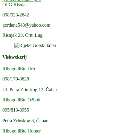
OPG Risnjak
098/923-2642
gordana548@yahoo.com
Risnjak 28, Crni Lug
Viskwekerij
Ribogojilište Urh
098/170-8628
Ul. Petra Zrinskog 12, Čabar
Ribogojilište Ožbolt
095/813-8955
Petra Zrinskog 8, Čabar
Ribogojilište Homer