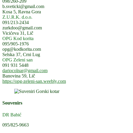
098/260-209
b.sveticki@gmail.com
Kosa 5, Ravna Gora
Z.U.R.K. d.o.o.
091/213-2434
zurkdoo@gmail.com
Vicićeva 31, Lič
OPG Kod korita
095/905-1976
opg@kodkorita.com
Selska 37, Crni Lug
OPG Zeleni san
091 931 5448
dariocolnar@gmail.com
Banovina 59, Lič
https://opg-zeleni-san.weebly.com
Souvenirs
DR Babić
095/825-9663