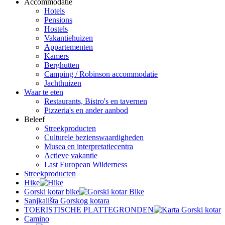
Accommodatie
Hotels
Pensions
Hostels
Vakantiehuizen
Appartementen
Kamers
Berghutten
Camping / Robinson accommodatie
Jachthuizen
Waar te eten
Restaurants, Bistro's en tavernen
Pizzeria's en ander aanbod
Beleef
Streekproducten
Culturele bezienswaardigheden
Musea en interpretatiecentra
Actieve vakantie
Last European Wilderness
Streekproducten
Hike
Gorski kotar bike
Sanjkališta Gorskog kotara
TOERISTISCHE PLATTEGRONDEN
Camino