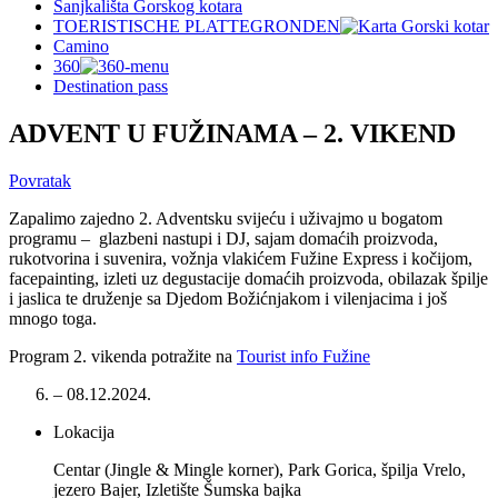
Sanjkališta Gorskog kotara
TOERISTISCHE PLATTEGRONDEN
Camino
360
Destination pass
ADVENT U FUŽINAMA – 2. VIKEND
Povratak
Zapalimo zajedno 2. Adventsku svijeću i uživajmo u bogatom
programu – glazbeni nastupi i DJ, sajam domaćih proizvoda,
rukotvorina i suvenira, vožnja vlakićem Fužine Express i kočijom,
facepainting, izleti uz degustacije domaćih proizvoda, obilazak špilje
i jaslica te druženje sa Djedom Božićnjakom i vilenjacima i još
mnogo toga.
Program 2. vikenda potražite na
Tourist info Fužine
– 08.12.2024.
Lokacija
Centar (Jingle & Mingle korner), Park Gorica, špilja Vrelo,
jezero Bajer, Izletište Šumska bajka