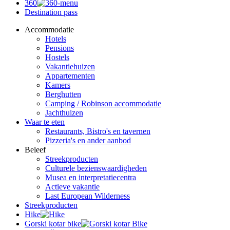
360
Destination pass
Accommodatie
Hotels
Pensions
Hostels
Vakantiehuizen
Appartementen
Kamers
Berghutten
Camping / Robinson accommodatie
Jachthuizen
Waar te eten
Restaurants, Bistro's en tavernen
Pizzeria's en ander aanbod
Beleef
Streekproducten
Culturele bezienswaardigheden
Musea en interpretatiecentra
Actieve vakantie
Last European Wilderness
Streekproducten
Hike
Gorski kotar bike