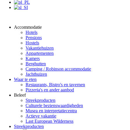
Accommodatie
Hotels
Pensions
Hostels
Vakantiehuizen
Appartementen
Kamers
Berghutten
Camping / Robinson accommodatie
Jachthuizen
Waar te eten
Restaurants, Bistro's en tavernen
Pizzeria's en ander aanbod
Beleef
Streekproducten
Culturele bezienswaardigheden
Musea en interpretatiecentra
Actieve vakantie
Last European Wilderness
Streekproducten