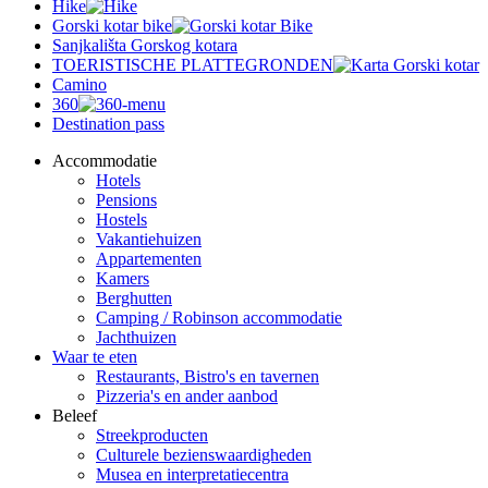
Hike
Gorski kotar bike
Sanjkališta Gorskog kotara
TOERISTISCHE PLATTEGRONDEN
Camino
360
Destination pass
Accommodatie
Hotels
Pensions
Hostels
Vakantiehuizen
Appartementen
Kamers
Berghutten
Camping / Robinson accommodatie
Jachthuizen
Waar te eten
Restaurants, Bistro's en tavernen
Pizzeria's en ander aanbod
Beleef
Streekproducten
Culturele bezienswaardigheden
Musea en interpretatiecentra