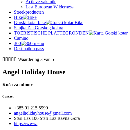
Actieve vakantie
Last European Wilderness
Streekproducten
Hike
Gorski kotar bike
Sanjkališta Gorskog kotara
TOERISTISCHE PLATTEGRONDEN
Camino
360
Destination pass





Waardering 3 van 5
Angel Holiday House
Kuća za odmor
Contact
+385 91 215 5999
angelholidayhouse@gmail.com
Stari Laz 106 Stari Laz Ravna Gora
https://www.