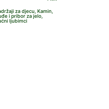
Sadržaji za djecu, Kamin,
uđe i pribor za jelo,
ćni ljubimci