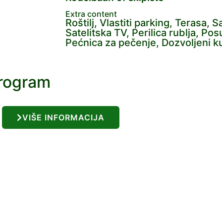
Extra content
Roštilj, Vlastiti parking, Terasa, 
Satelitska TV, Perilica rublja, Pos
Pećnica za pečenje, Dozvoljeni ku
program
VIŠE INFORMACIJA