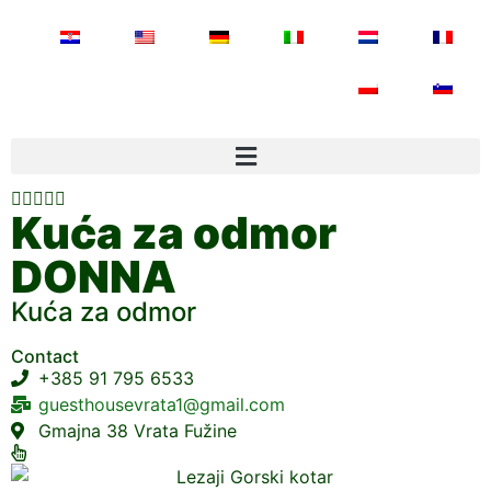





Kuća za odmor
DONNA
Kuća za odmor
Contact
+385 91 795 6533
guesthousevrata1@gmail.com
Gmajna 38 Vrata Fužine