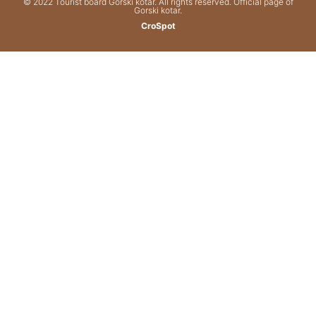
© 2022 Tourist board Gorski kotar. All rights reserved. Official page of
Gorski kotar.
CroSpot