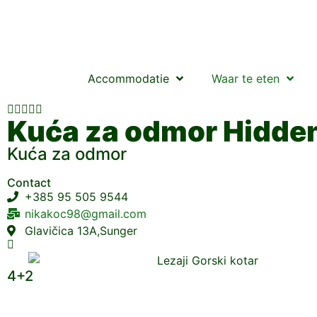
Accommodatie
Waar te eten





Kuća za odmor Hidde
Kuća za odmor
Contact
+385 95 505 9544
nikakoc98@gmail.com
Glavičica 13A,Sunger
4+2