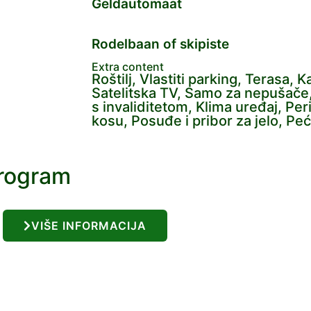
Geldautomaat
Rodelbaan of skipiste
Extra content
Roštilj, Vlastiti parking, Terasa, 
Satelitska TV, Samo za nepušače
s invaliditetom, Klima uređaj, Per
kosu, Posuđe i pribor za jelo, Pe
program
VIŠE INFORMACIJA