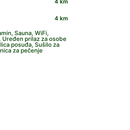
4 km
4 km
Kamin, Sauna, WiFi,
, Uređen prilaz za osobe
ilica posuđa, Sušilo za
ćnica za pečenje