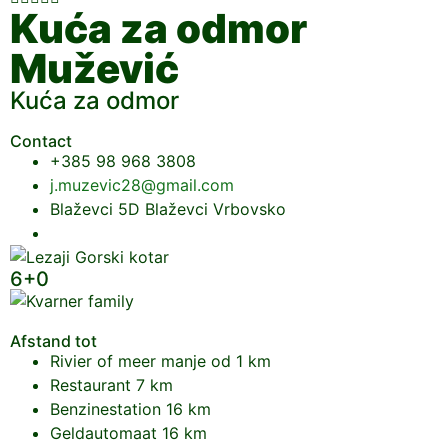
Kuća za odmor
Mužević
Kuća za odmor
Contact
+385 98 968 3808
j.muzevic28@gmail.com
Blaževci 5D Blaževci Vrbovsko
6+0
Afstand tot
Rivier of meer
manje od 1 km
Restaurant
7 km
Benzinestation
16 km
Geldautomaat
16 km