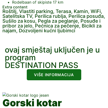
Rodelbaan of skipiste
17 km
Extra content
Roštilj, Vlastiti parking, Terasa, Kamin, WiFi,
Satelitska TV, Perilica rublja, Perilica posuđa,
Sušilo za kosu, Pegla za peglanje, Posuđe i
pribor za jelo, Pećnica za pečenje, Bicikli za
najam, Dozvoljeni kućni ljubimci
ovaj smještaj uključen je u
program
DESTINATION PASS
VIŠE INFORMACIJA
Gorski kotar