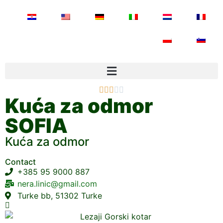





Kuća za odmor
SOFIA
Kuća za odmor
Contact
+385 95 9000 887
nera.linic@gmail.com
Turke bb, 51302 Turke