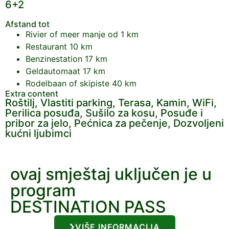
6+2
Afstand tot
Rivier of meer
manje od 1 km
Restaurant
10 km
Benzinestation
17 km
Geldautomaat
17 km
Rodelbaan of skipiste
40 km
Extra content
Roštilj, Vlastiti parking, Terasa, Kamin, WiFi,
Perilica posuđa, Sušilo za kosu, Posuđe i
pribor za jelo, Pećnica za pečenje, Dozvoljeni
kućni ljubimci
ovaj smještaj uključen je u
program
DESTINATION PASS
VIŠE INFORMACIJA