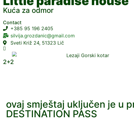
Little paradise house
Kuća za odmor
Contact
+385 95 196 2405
silvija.grozdanic@gmail.com
Sveti Križ 24, 51323 Lič
2+2
ovaj smještaj uključen je u 
DESTINATION PASS