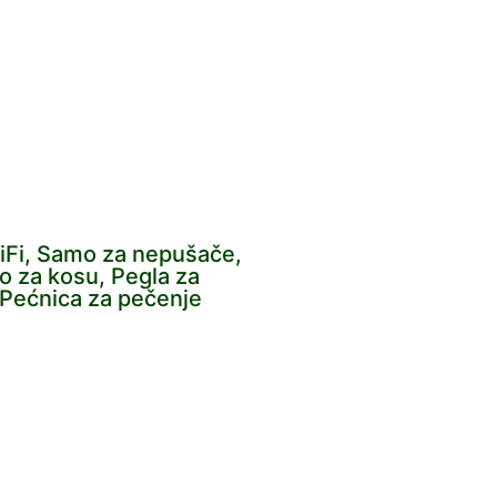
 WiFi, Samo za nepušače,
lo za kosu, Pegla za
, Pećnica za pečenje