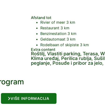
Afstand tot
Rivier of meer
3 km
Restaurant
3 km
Benzinestation
3 km
Geldautomaat
3 km
Rodelbaan of skipiste
3 km
Extra content
Roštilj, Vlastiti parking, Terasa,
Klima uređaj, Perilica rublja, Suši
peglanje, Posuđe i pribor za jelo
program
VIŠE INFORMACIJA