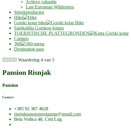
Actieve vakantie
Last European Wilderness
Streekproducten
Hike
Gorski kotar bike
Sanjkališta Gorskog kotara
TOERISTISCHE PLATTEGRONDEN
Camino
360
Destination pass





Waardering 4 van 5
Pansion Risnjak
Pansion
Contact
+385 92 387 4628
risnjakpansionrestauran@gmail.com
Bela Vodica 48, Crni Lug