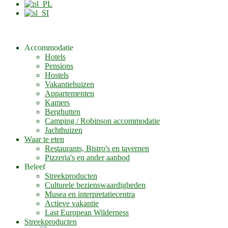
Accommodatie
Hotels
Pensions
Hostels
Vakantiehuizen
Appartementen
Kamers
Berghutten
Camping / Robinson accommodatie
Jachthuizen
Waar te eten
Restaurants, Bistro's en tavernen
Pizzeria's en ander aanbod
Beleef
Streekproducten
Culturele bezienswaardigheden
Musea en interpretatiecentra
Actieve vakantie
Last European Wilderness
Streekproducten