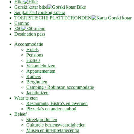
Hike
Gorski kotar bike
Sanjkališta Gorskog kotara
TOERISTISCHE PLATTEGRONDEN
Camino
360
Destination pass
Accommodatie
Hotels
Pensions
Hostels
Vakantiehuizen
Appartementen
Kamers
Berghutten
Camping / Robinson accommodatie
Jachthuizen
Waar te eten
Restaurants, Bistro's en tavernen
Pizzeria's en ander aanbod
Beleef
Streekproducten
Culturele bezienswaardigheden
Musea en interpretatiecentra