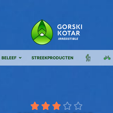
BELEEF
STREEKPRODUCTEN




