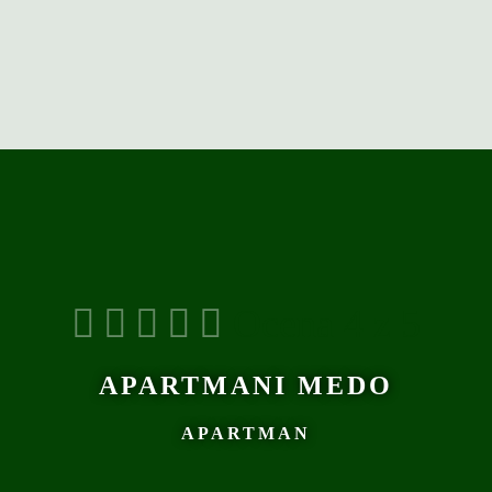





Ocena 4 z 5
APARTMANI MEDO
APARTMAN