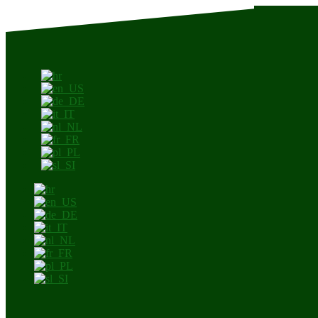
Przejdź
do
treści