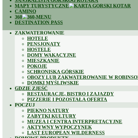
SANJKALIŠTA GORSKOG KOTARA
MAPY TURYSTYCZNE
CAMINO
360
DESTINATION PASS
ZAKWATEROWANIE
HOTELE
PENSJONATY
HOSTELE
DOMY WAKACYJNE
MIESZKANIE
POKOJE
SCHRONISKA GÓRSKIE
OBOZY LUB ZAKWATEROWANIE W ROBINSO
DOMKI MYŚLIWSKIE
GDZIE ZJEŚĆ
RESTAURACJE, BISTRO I ZAJAZDY
PIZZERIE I POZOSTAŁA OFERTA
POCZUJ
PIĘKNO NATURY
ZABYTKI KULTURY
MUZEA I CENTRA INTERPRETACYJNE
AKTYWNY WYPOCZYNEK
LAST EUROPEAN WILDERNESS