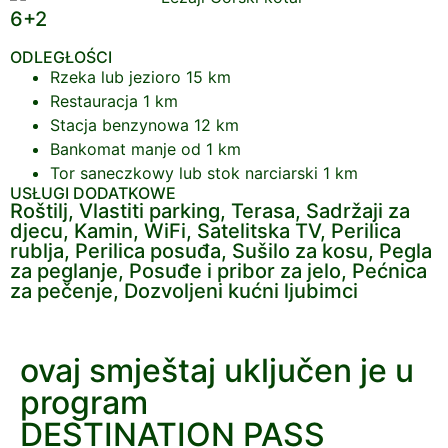
6+2
ODLEGŁOŚCI
Rzeka lub jezioro
15 km
Restauracja
1 km
Stacja benzynowa
12 km
Bankomat
manje od 1 km
Tor saneczkowy lub stok narciarski
1 km
USŁUGI DODATKOWE
Roštilj, Vlastiti parking, Terasa, Sadržaji za
djecu, Kamin, WiFi, Satelitska TV, Perilica
rublja, Perilica posuđa, Sušilo za kosu, Pegla
za peglanje, Posuđe i pribor za jelo, Pećnica
za pečenje, Dozvoljeni kućni ljubimci
ovaj smještaj uključen je u
program
DESTINATION PASS