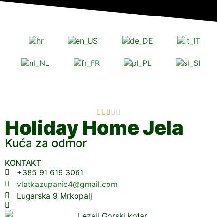





Holiday Home Jela
Kuća za odmor
KONTAKT
+385 91 619 3061
vlatkazupanic4@gmail.com
Lugarska 9 Mrkopalj